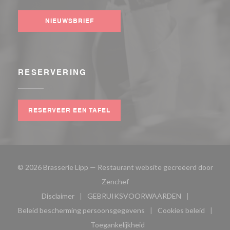
NIEUWSBRIEF
RESERVERING
RESERVEER EEN TAFEL
© 2026 Brasserie Lipp — Restaurant website gecreëerd door
((opent in een nieuw venster))
Zenchef
Disclaimer
GEBRUIKSVOORWAARDEN
((opent in een nieuw venster))
((opent in een nieuw venster
Beleid bescherming persoonsgegevens
Cookies beleid
((opent in een nieuw venster))
((opent in ee
Toegankelijkheid