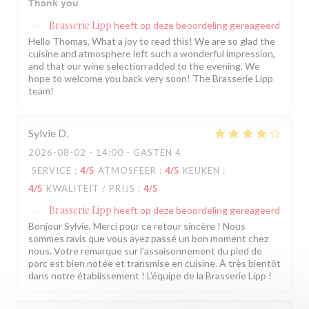
Thank you
Brasserie Lipp
heeft op deze beoordeling gereageerd
Hello Thomas, What a joy to read this! We are so glad the
cuisine and atmosphere left such a wonderful impression,
and that our wine selection added to the evening. We
hope to welcome you back very soon! The Brasserie Lipp
team!
Sylvie
D
2026-08-02
- 14:00 - GASTEN 4
SERVICE
:
4
/5
ATMOSFEER
:
4
/5
KEUKEN
:
4
/5
KWALITEIT / PRIJS
:
4
/5
Brasserie Lipp
heeft op deze beoordeling gereageerd
Bonjour Sylvie, Merci pour ce retour sincère ! Nous
sommes ravis que vous ayez passé un bon moment chez
nous. Votre remarque sur l'assaisonnement du pied de
porc est bien notée et transmise en cuisine. À très bientôt
dans notre établissement ! L'équipe de la Brasserie Lipp !