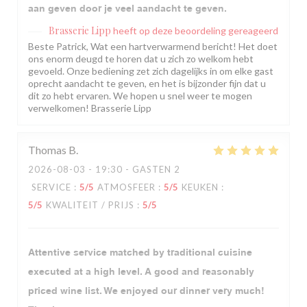
aan geven door je veel aandacht te geven.
Brasserie Lipp
heeft op deze beoordeling gereageerd
Beste Patrick, Wat een hartverwarmend bericht! Het doet
ons enorm deugd te horen dat u zich zo welkom hebt
gevoeld. Onze bediening zet zich dagelijks in om elke gast
oprecht aandacht te geven, en het is bijzonder fijn dat u
dit zo hebt ervaren. We hopen u snel weer te mogen
verwelkomen! Brasserie Lipp
Thomas
B
2026-08-03
- 19:30 - GASTEN 2
SERVICE
:
5
/5
ATMOSFEER
:
5
/5
KEUKEN
:
5
/5
KWALITEIT / PRIJS
:
5
/5
Attentive service matched by traditional cuisine
executed at a high level. A good and reasonably
priced wine list. We enjoyed our dinner very much!