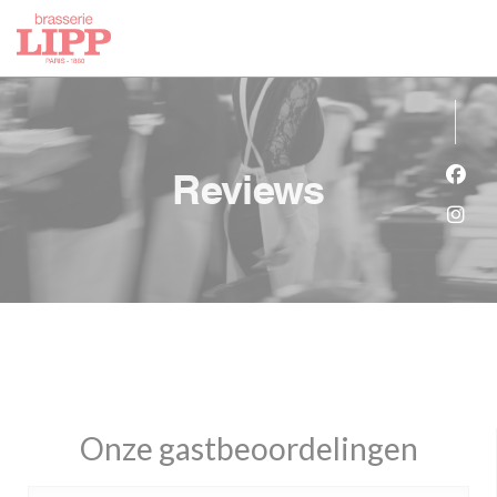
Cookies beheer paneel
Reviews
Face
Inst
Onze gastbeoordelingen