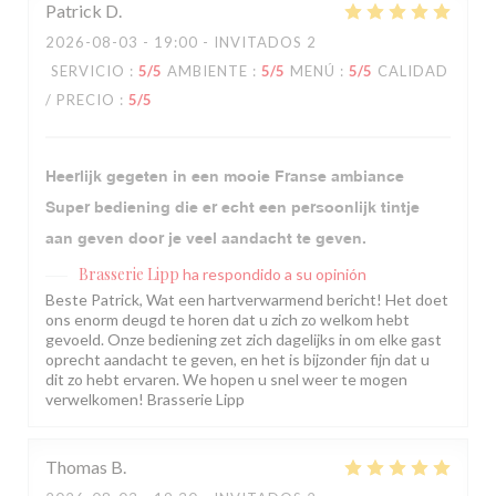
Patrick
D
2026-08-03
- 19:00 - INVITADOS 2
SERVICIO
:
5
/5
AMBIENTE
:
5
/5
MENÚ
:
5
/5
CALIDAD
/ PRECIO
:
5
/5
Heerlijk gegeten in een mooie Franse ambiance
Super bediening die er echt een persoonlijk tintje
aan geven door je veel aandacht te geven.
Brasserie Lipp
ha respondido a su opinión
Beste Patrick, Wat een hartverwarmend bericht! Het doet
ons enorm deugd te horen dat u zich zo welkom hebt
gevoeld. Onze bediening zet zich dagelijks in om elke gast
oprecht aandacht te geven, en het is bijzonder fijn dat u
dit zo hebt ervaren. We hopen u snel weer te mogen
verwelkomen! Brasserie Lipp
Thomas
B