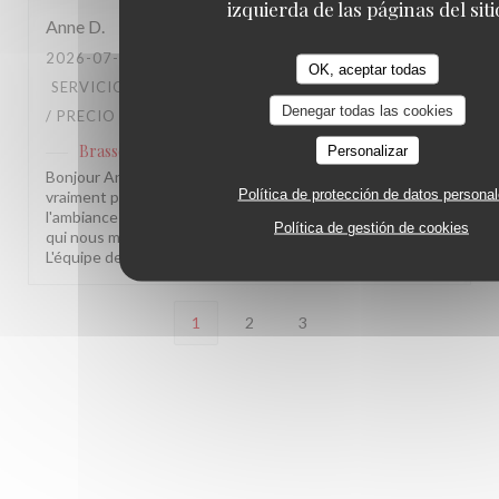
izquierda de las páginas del siti
Anne
D
2026-07-28
- 20:30 - INVITADOS 12
OK, aceptar todas
SERVICIO
:
5
/5
AMBIENTE
:
5
/5
MENÚ
:
5
/5
CALIDAD
Denegar todas las cookies
/ PRECIO
:
4
/5
Brasserie Lipp
Personalizar
ha respondido a su opinión
Bonjour Anne, Merci pour ce beau retour, ça nous fait
Política de protección de datos persona
vraiment plaisir ! Savoir que le service, la cuisine et
l'ambiance vous ont autant séduite, c'est exactement ce
Política de gestión de cookies
qui nous motive chaque jour. À très bientôt chez nous !
L'équipe de la Brasserie Lipp !
1
2
3