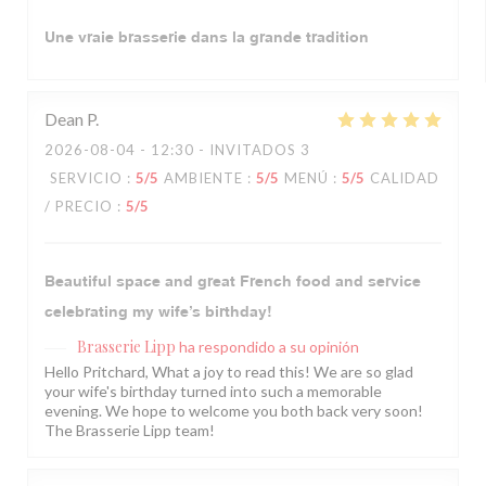
Une vraie brasserie dans la grande tradition
Dean
P
2026-08-04
- 12:30 - INVITADOS 3
SERVICIO
:
5
/5
AMBIENTE
:
5
/5
MENÚ
:
5
/5
CALIDAD
/ PRECIO
:
5
/5
Beautiful space and great French food and service
celebrating my wife’s birthday!
Brasserie Lipp
ha respondido a su opinión
Hello Pritchard, What a joy to read this! We are so glad
your wife's birthday turned into such a memorable
evening. We hope to welcome you both back very soon!
The Brasserie Lipp team!