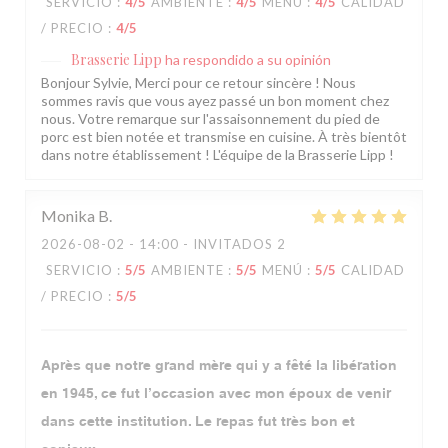
SERVICIO
:
4
/5
AMBIENTE
:
4
/5
MENÚ
:
4
/5
CALIDAD
/ PRECIO
:
4
/5
Brasserie Lipp
ha respondido a su opinión
Bonjour Sylvie, Merci pour ce retour sincère ! Nous
sommes ravis que vous ayez passé un bon moment chez
nous. Votre remarque sur l'assaisonnement du pied de
porc est bien notée et transmise en cuisine. À très bientôt
dans notre établissement ! L'équipe de la Brasserie Lipp !
Monika
B
2026-08-02
- 14:00 - INVITADOS 2
SERVICIO
:
5
/5
AMBIENTE
:
5
/5
MENÚ
:
5
/5
CALIDAD
/ PRECIO
:
5
/5
Après que notre grand mère qui y a fêté la libération
en 1945, ce fut l’occasion avec mon époux de venir
dans cette institution. Le repas fut très bon et