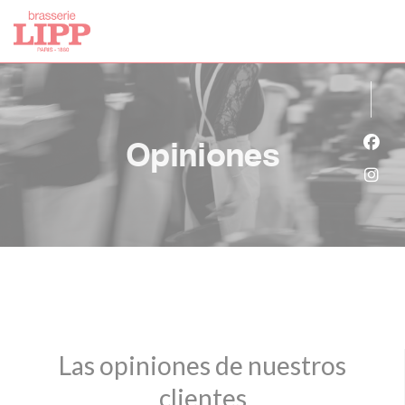
Personalización de sus opciones de cookies
Opiniones
Face
Inst
Las opiniones de nuestros
clientes