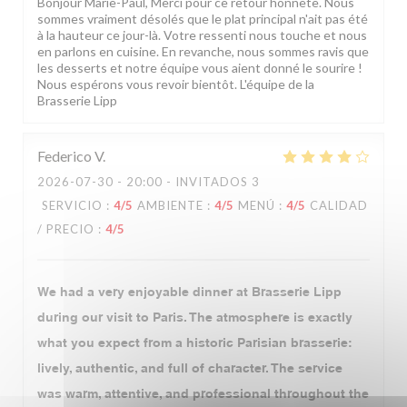
Bonjour Marie-Paul, Merci pour ce retour honnête. Nous
sommes vraiment désolés que le plat principal n'ait pas été
à la hauteur ce jour-là. Votre ressenti nous touche et nous
en parlons en cuisine. En revanche, nous sommes ravis que
les desserts et notre équipe vous aient donné le sourire !
Nous espérons vous revoir bientôt. L'équipe de la
Brasserie Lipp
Federico
V
2026-07-30
- 20:00 - INVITADOS 3
SERVICIO
:
4
/5
AMBIENTE
:
4
/5
MENÚ
:
4
/5
CALIDAD
/ PRECIO
:
4
/5
We had a very enjoyable dinner at Brasserie Lipp
during our visit to Paris. The atmosphere is exactly
what you expect from a historic Parisian brasserie:
lively, authentic, and full of character. The service
was warm, attentive, and professional throughout the