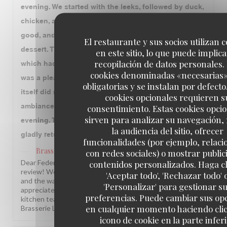
evening. We started with the leeks, followed by duck,
chicken, and beef. The duck and chicken were very
good, and we also enjoyed the floating island for
El restaurante y sus socios utilizan 
dessert. The only disappointment was the beef,
en este sitio, lo que puede implica
recopilación de datos personales.
which had good flavor but was a bit tough. Overall, it
cookies denominadas «necesarias
was a pleasant experience, although we felt the food
obligatorias y se instalan por defecto
itself did not quite match the price we paid. The
cookies opcionales requieren s
ambiance and service were the highlights of the
consentimiento. Estas cookies opci
sirven para analizar su navegación,
evening. Thank you to the entire team. We would
la audiencia del sitio, ofrecer
gladly return for the atmosphere and hospitality.
funcionalidades (por ejemplo, relac
Brasserie Lipp
ha respondido a su opinión
con redes sociales) o mostrar public
contenidos personalizados. Haga cl
Dear Federico, Thank you so much for this wonderful
review! We are delighted you enjoyed the atmosphere
'Aceptar todo', 'Rechazar todo' 
and the warm service. Your note about the beef is truly
'Personalizar' para gestionar s
appreciated, and we will make sure to pass it along to our
preferencias. Puede cambiar sus op
kitchen team. We hope to welcome you back soon! The
en cualquier momento haciendo clic
Brasserie Lipp team!
icono de cookie en la parte infer