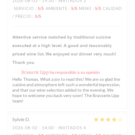
2026-08-03
- 19:30 - INVITADOS 2
SERVICIO
:
5
/5
AMBIENTE
:
5
/5
MENÚ
:
5
/5
CALIDAD
/ PRECIO
:
5
/5
Attentive service matched by traditional cuisine
executed at a high level. A good and reasonably
priced wine list. We enjoyed our dinner very much!
Thank you
Brasserie Lipp
ha respondido a su opinión
Hello Thomas, What a joy to read this! We are so glad the
cuisine and atmosphere left such a wonderful impression,
and that our wine selection added to the evening. We
hope to welcome you back very soon! The Brasserie Lipp
team!
Sylvie
D
2026-08-02
- 14:00 - INVITADOS 4