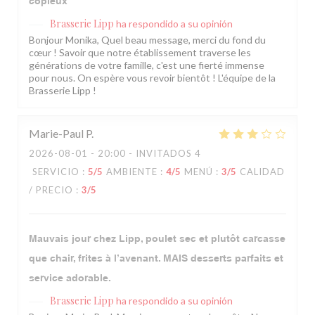
copieux
Brasserie Lipp
ha respondido a su opinión
Bonjour Monika, Quel beau message, merci du fond du
cœur ! Savoir que notre établissement traverse les
générations de votre famille, c'est une fierté immense
pour nous. On espère vous revoir bientôt ! L'équipe de la
Brasserie Lipp !
Marie-Paul
P
2026-08-01
- 20:00 - INVITADOS 4
SERVICIO
:
5
/5
AMBIENTE
:
4
/5
MENÚ
:
3
/5
CALIDAD
/ PRECIO
:
3
/5
Mauvais jour chez Lipp, poulet sec et plutôt carcasse
que chair, frites à l’avenant. MAIS desserts parfaits et
service adorable.
Brasserie Lipp
ha respondido a su opinión