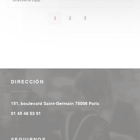
1
2
3
DIRECCIÓN
((abre en una nuev
151, boulevard Saint-Germain 75006 Paris
01 45 48 53 91
SEGUIRNOS