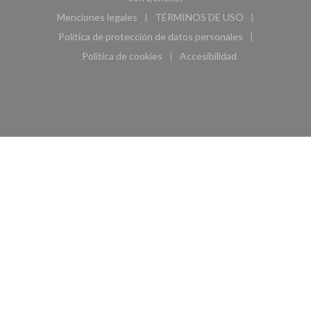
Menciones legales
TÉRMINOS DE USO
((abre en una nueva ventana))
((abre en una nueva ven
Política de protección de datos personales
((abre en una nueva ventana))
Política de cookies
Accesibilidad
((abre en una nueva ventana))
((abre en una nueva ven