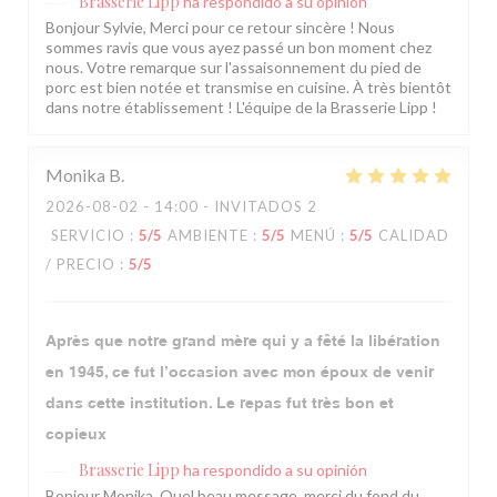
Brasserie Lipp
ha respondido a su opinión
Bonjour Sylvie, Merci pour ce retour sincère ! Nous
sommes ravis que vous ayez passé un bon moment chez
nous. Votre remarque sur l'assaisonnement du pied de
porc est bien notée et transmise en cuisine. À très bientôt
dans notre établissement ! L'équipe de la Brasserie Lipp !
Monika
B
2026-08-02
- 14:00 - INVITADOS 2
SERVICIO
:
5
/5
AMBIENTE
:
5
/5
MENÚ
:
5
/5
CALIDAD
/ PRECIO
:
5
/5
Après que notre grand mère qui y a fêté la libération
en 1945, ce fut l’occasion avec mon époux de venir
dans cette institution. Le repas fut très bon et
copieux
Brasserie Lipp
ha respondido a su opinión
Bonjour Monika, Quel beau message, merci du fond du