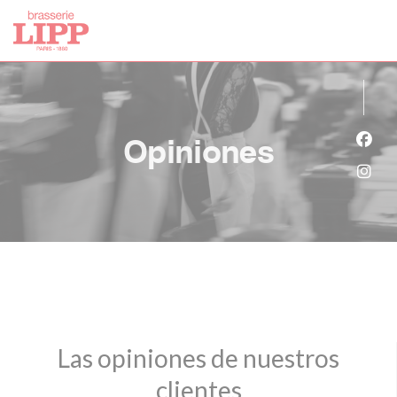
Personalización de sus opciones de cookies
Opiniones
Face
Inst
Las opiniones de nuestros
clientes