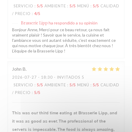
SERVICIO
:
5
/5
AMBIENTE
:
5
/5
MENÚ
:
5
/5
CALIDAD
/ PRECIO
:
4
/5
Brasserie Lipp
ha respondido a su opinión
Bonjour Anne, Merci pour ce beau retour, ça nous fait
vraiment plaisir ! Savoir que le service, la cuisine et
l'ambiance vous ont autant séduite, c'est exactement ce
qui nous motive chaque jour. À très bientôt chez nous !
L'équipe de la Brasserie Lipp !
John
B
2026-07-27
- 18:30 - INVITADOS 5
SERVICIO
:
5
/5
AMBIENTE
:
5
/5
MENÚ
:
5
/5
CALIDAD
/ PRECIO
:
5
/5
This was our third time eating at Brasserie Lipp, and
it was as good as ever. The professional of the
servers is impeccable. The food is always amazing,