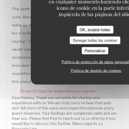
en cualquier momento haciendo clic
icono de cookie en la parte infer
The staff attended to us was unprofessional and
izquierda de las páginas del siti
rude. Moving around the cutlery several times on my
table as if we didn’t exist, and when my friend asked
OK, aceptar todas
for a knife for meat, he had to ‘’ educate’’ my friend by
Denegar todas las cookies
saying ‘’ it was a fish knife, you seem like you’ve
never seen it before with a sarcastic laughter ‘’. I
Personalizar
understand in France, nicety probably is not
Política de protección de datos persona
included in the service. But this is purely
Política de gestión de cookies
unprofessionalism. Will never visit nor recommend
this place to others.
Brasserie Lipp
ha respondido a su opinión
Dear Hsinyu, Thank you sincerely for sharing your
experience with us. We are truly sorry to hear that your
visit fell short of the warm and respectful welcome every
guest deserves. Your feelings are completely valid, and we
hear you. Please feel free to reach out to us directly if you
would like to discuss this further. Warm regards, La
Brasserie Lipp