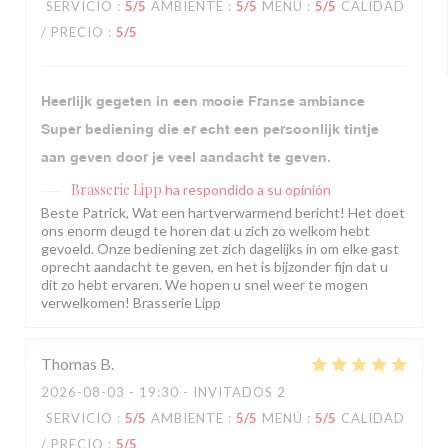
SERVICIO
:
5
/5
AMBIENTE
:
5
/5
MENÚ
:
5
/5
CALIDAD
/ PRECIO
:
5
/5
Heerlijk gegeten in een mooie Franse ambiance
Super bediening die er echt een persoonlijk tintje
aan geven door je veel aandacht te geven.
Brasserie Lipp
ha respondido a su opinión
Beste Patrick, Wat een hartverwarmend bericht! Het doet
ons enorm deugd te horen dat u zich zo welkom hebt
gevoeld. Onze bediening zet zich dagelijks in om elke gast
oprecht aandacht te geven, en het is bijzonder fijn dat u
dit zo hebt ervaren. We hopen u snel weer te mogen
verwelkomen! Brasserie Lipp
Thomas
B
2026-08-03
- 19:30 - INVITADOS 2
SERVICIO
:
5
/5
AMBIENTE
:
5
/5
MENÚ
:
5
/5
CALIDAD
/ PRECIO
:
5
/5