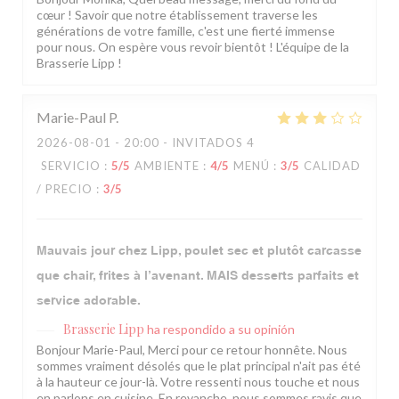
cœur ! Savoir que notre établissement traverse les
générations de votre famille, c'est une fierté immense
pour nous. On espère vous revoir bientôt ! L'équipe de la
Brasserie Lipp !
Marie-Paul
P
2026-08-01
- 20:00 - INVITADOS 4
SERVICIO
:
5
/5
AMBIENTE
:
4
/5
MENÚ
:
3
/5
CALIDAD
/ PRECIO
:
3
/5
Mauvais jour chez Lipp, poulet sec et plutôt carcasse
que chair, frites à l’avenant. MAIS desserts parfaits et
service adorable.
Brasserie Lipp
ha respondido a su opinión
Bonjour Marie-Paul, Merci pour ce retour honnête. Nous
sommes vraiment désolés que le plat principal n'ait pas été
à la hauteur ce jour-là. Votre ressenti nous touche et nous
en parlons en cuisine. En revanche, nous sommes ravis que