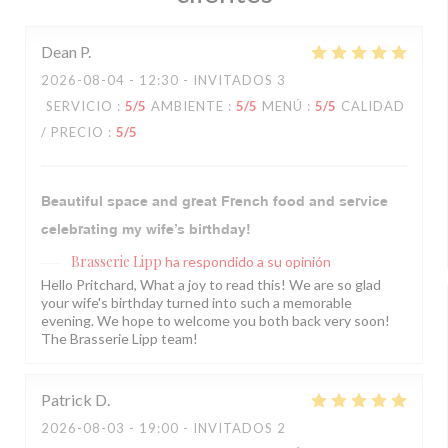
Dean
P
2026-08-04
- 12:30 - INVITADOS 3
SERVICIO
:
5
/5
AMBIENTE
:
5
/5
MENÚ
:
5
/5
CALIDAD
/ PRECIO
:
5
/5
Beautiful space and great French food and service
celebrating my wife’s birthday!
Brasserie Lipp
ha respondido a su opinión
Hello Pritchard, What a joy to read this! We are so glad
your wife's birthday turned into such a memorable
evening. We hope to welcome you both back very soon!
The Brasserie Lipp team!
Patrick
D
2026-08-03
- 19:00 - INVITADOS 2