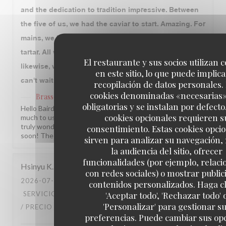
and the dedication to tradition impressive. Between
the five of us, we had the caviar to start. Amazing. For
mains, we had the steak, chicken, sea bass, and
tartar. All were delicious and we'll prepared. Dessert,
El restaurante y sus socios utilizan 
likewise, was great, especially the tarte tartin. We
en este sitio, lo que puede implica
can't wait to return. Merci!
recopilación de datos personales.
cookies denominadas «necesarias
Brasserie Lipp
ha respondido a su opinión
obligatorias y se instalan por defecto
Hello Baird, What a joy to read this! Your loyalty means so
cookies opcionales requieren s
much to us, and knowing each visit has been memorable is
truly wonderful. We look forward to welcoming you back
consentimiento. Estas cookies opci
soon! The Brasserie Lipp team!
sirven para analizar su navegación,
la audiencia del sitio, ofrecer
funcionalidades (por ejemplo, relac
Hsinyu
K
con redes sociales) o mostrar public
2026-07-27
- 20:00 - INVITADOS 2
contenidos personalizados. Haga cl
'Aceptar todo', 'Rechazar todo' 
SERVICIO
:
1
/5
AMBIENTE
:
2
/5
MENÚ
:
3
/5
CALIDAD
'Personalizar' para gestionar s
/ PRECIO
:
1
/5
preferencias. Puede cambiar sus op