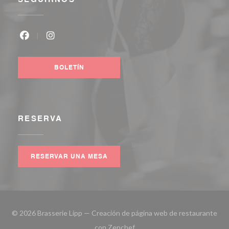
Facebook ((abre en una nueva ventana))
Instagram ((abre en una nueva ventana))
BOLETÍN
RESERVA
RESERVAR UNA MESA
© 2026 Brasserie Lipp — Creación de página web de restaurante
((abre en una nueva ventana))
con
Zenchef