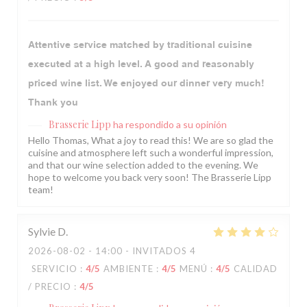
Attentive service matched by traditional cuisine
executed at a high level. A good and reasonably
priced wine list. We enjoyed our dinner very much!
Thank you
Brasserie Lipp
ha respondido a su opinión
Hello Thomas, What a joy to read this! We are so glad the
cuisine and atmosphere left such a wonderful impression,
and that our wine selection added to the evening. We
hope to welcome you back very soon! The Brasserie Lipp
team!
Sylvie
D
2026-08-02
- 14:00 - INVITADOS 4
SERVICIO
:
4
/5
AMBIENTE
:
4
/5
MENÚ
:
4
/5
CALIDAD
/ PRECIO
:
4
/5