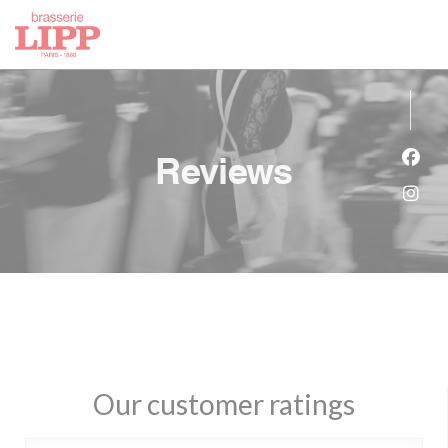
Personalizing your cookie choices
Reviews
Face
Inst
Our customer ratings