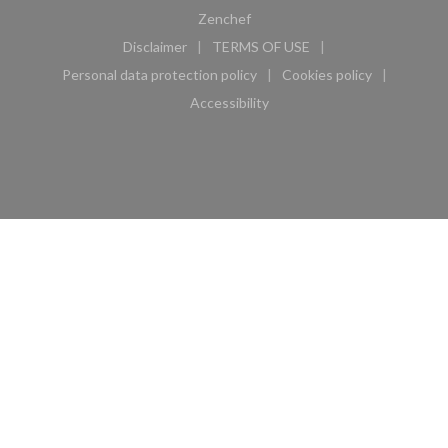
((opens in a new window))
Zenchef
Disclaimer
TERMS OF USE
((opens in a new window))
((opens in a new window))
Personal data protection policy
Cookies policy
((opens in a new window))
((opens in a new 
Accessibility
((opens in a new window))