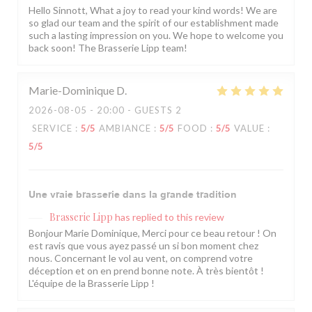
Hello Sinnott, What a joy to read your kind words! We are
so glad our team and the spirit of our establishment made
such a lasting impression on you. We hope to welcome you
back soon! The Brasserie Lipp team!
Marie-Dominique
D
2026-08-05
- 20:00 - GUESTS 2
SERVICE
:
5
/5
AMBIANCE
:
5
/5
FOOD
:
5
/5
VALUE
:
5
/5
Une vraie brasserie dans la grande tradition
Brasserie Lipp
has replied to this review
Bonjour Marie Dominique, Merci pour ce beau retour ! On
est ravis que vous ayez passé un si bon moment chez
nous. Concernant le vol au vent, on comprend votre
déception et on en prend bonne note. À très bientôt !
L'équipe de la Brasserie Lipp !