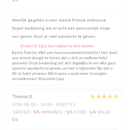
5
/5
Heerlijk gegeten in een mooie Franse ambiance
Super bediening die er echt een persoonlijk tintje
aan geven door je veel aandacht te geven.
Brasserie Lipp
has replied to this review
Beste Patrick, Wat een hartverwarmend bericht! Het doet
ons enorm deugd te horen dat u zich zo welkom hebt
gevoeld. Onze bediening zet zich dagelijks in om elke gast
oprecht aandacht te geven, en het is bijzonder fijn dat u
dit zo hebt ervaren. We hopen u snel weer te mogen
verwelkomen! Brasserie Lipp
Thomas
B
2026-08-03
- 19:30 - GUESTS 2
SERVICE
:
5
/5
AMBIANCE
:
5
/5
FOOD
:
5
/5
VALUE
:
5
/5