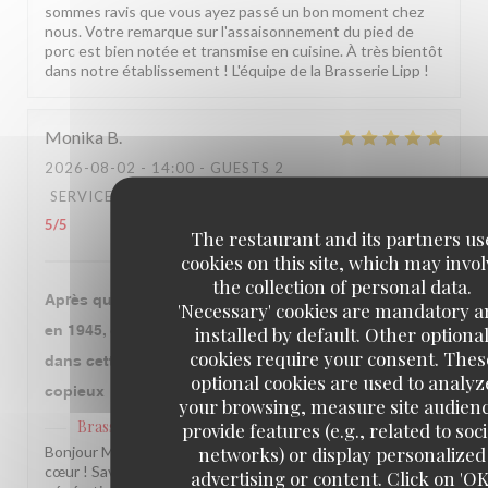
sommes ravis que vous ayez passé un bon moment chez
nous. Votre remarque sur l'assaisonnement du pied de
porc est bien notée et transmise en cuisine. À très bientôt
dans notre établissement ! L'équipe de la Brasserie Lipp !
Monika
B
2026-08-02
- 14:00 - GUESTS 2
SERVICE
:
5
/5
AMBIANCE
:
5
/5
FOOD
:
5
/5
VALUE
:
5
/5
The restaurant and its partners us
cookies on this site, which may invol
the collection of personal data.
Après que notre grand mère qui y a fêté la libération
'Necessary' cookies are mandatory 
installed by default. Other optiona
en 1945, ce fut l’occasion avec mon époux de venir
cookies require your consent. Thes
dans cette institution. Le repas fut très bon et
optional cookies are used to analyz
copieux
your browsing, measure site audien
Brasserie Lipp
provide features (e.g., related to soci
has replied to this review
networks) or display personalized
Bonjour Monika, Quel beau message, merci du fond du
cœur ! Savoir que notre établissement traverse les
advertising or content. Click on 'OK