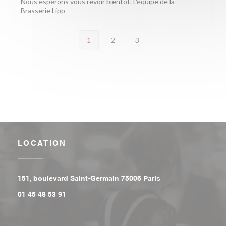
Nous espérons vous revoir bientôt. L'équipe de la
Brasserie Lipp
1
2
3
LOCATION
((opens in a new w
151, boulevard Saint-Germain 75006 Paris
01 45 48 53 91