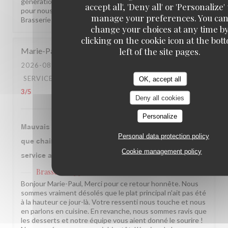
générations de votre famille, c'est une fierté immense
accept all', 'Deny all' or 'Personalize' 
pour nous. On espère vous revoir bientôt ! L'équipe de la
manage your preferences. You ca
Brasserie Lipp !
change your choices at any time b
clicking on the cookie icon at the bot
left of the site pages.
Marie-Paul
P
2026-08-01
- 20:00 - GUESTS 4
SERVICE
:
5
/5
AMBIANCE
:
4
/5
FOOD
:
3
/5
VALUE
:
OK, accept all
3
/5
Deny all cookies
Personalize
Mauvais jour chez Lipp, poulet sec et plutôt carcasse
Personal data protection policy
que chair, frites à l’avenant. MAIS desserts parfaits et
Cookie management policy
service adorable.
Brasserie Lipp
has replied to this review
Bonjour Marie-Paul, Merci pour ce retour honnête. Nous
sommes vraiment désolés que le plat principal n'ait pas été
à la hauteur ce jour-là. Votre ressenti nous touche et nous
en parlons en cuisine. En revanche, nous sommes ravis que
les desserts et notre équipe vous aient donné le sourire !