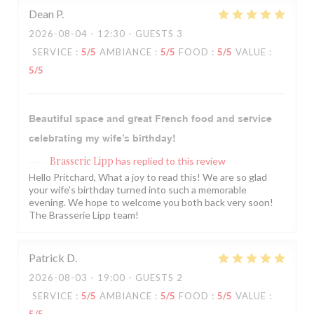
Dean
P
2026-08-04
- 12:30 - GUESTS 3
SERVICE
:
5
/5
AMBIANCE
:
5
/5
FOOD
:
5
/5
VALUE
:
5
/5
Beautiful space and great French food and service
celebrating my wife’s birthday!
Brasserie Lipp
has replied to this review
Hello Pritchard, What a joy to read this! We are so glad
your wife's birthday turned into such a memorable
evening. We hope to welcome you both back very soon!
The Brasserie Lipp team!
Patrick
D
2026-08-03
- 19:00 - GUESTS 2
SERVICE
:
5
/5
AMBIANCE
:
5
/5
FOOD
:
5
/5
VALUE
: