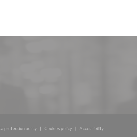
ta protection policy
Cookies policy
Accessibility
ow))
((opens in a new window))
((opens in a new window))
((opens in a new window