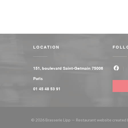
LOCATION
FOLL
151, boulevard Saint-Germain 75006
Face
((opens in a new window))
Paris
01 45 48 53 91
© 2026 Brasserie Lipp — Restaurant website created