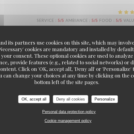
SERVICE
:
5
/5
AMBIANCE
:
5
/5
FOOD
:
5
/5
VAL
 bediening die er echt een persoonlijk tintje aan geven door je v
d its partners use cookies on this site, which may involve
'Necessary' cookies are mandatory and installed by default
 your consent. These optional cookies are used to analyz
ce, provide features (e.g., related to social networks) or 
t ons enorm deugd te horen dat u zich zo welkom hebt gevoeld. Onze
ontent. Click on 'OK, accept all', 'Deny all' or 'Personaliz
ht te geven, en het is bijzonder fijn dat u dit zo hebt ervaren. We hopen
u can change your choices at any time by clicking on the co
bottom left of the site pages.
OK, accept all
Deny all cookies
Personalize
SERVICE
:
5
/5
AMBIANCE
:
5
/5
FOOD
:
5
/5
VAL
Personal data protection policy
Cookie management policy
cuted at a high level. A good and reasonably priced wine list. We