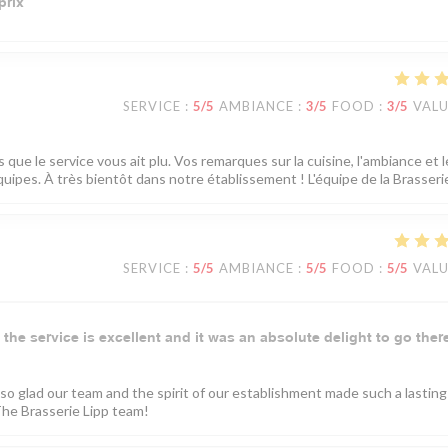
prix
SERVICE
:
5
/5
AMBIANCE
:
3
/5
FOOD
:
3
/5
VAL
que le service vous ait plu. Vos remarques sur la cuisine, l'ambiance et l
uipes. À très bientôt dans notre établissement ! L'équipe de la Brasserie
SERVICE
:
5
/5
AMBIANCE
:
5
/5
FOOD
:
5
/5
VAL
 the service is excellent and it was an absolute delight to go ther
 so glad our team and the spirit of our establishment made such a lasting
he Brasserie Lipp team!