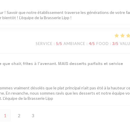
 ! Savoir que notre établissement traverse les générations de votre fam
bientôt ! L'équipe de la Brasserie Lipp !
SERVICE
:
5
/5
AMBIANCE
:
4
/5
FOOD
:
3
/5
VAL
que chair, frites à l’avenant. MAIS desserts parfaits et service
mes vraiment désolés que le plat principal n'ait pas été à la hauteur ce
sine. En revanche, nous sommes ravis que les desserts et notre équipe v
 L'équipe de la Brasserie Lipp
1
2
3