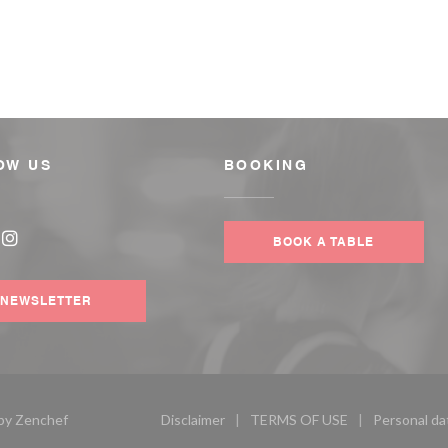
OW US
BOOKING
BOOK A TABLE
book ((opens in a new window))
Instagram ((opens in a new window))
NEWSLETTER
((opens in a new window))
 by
Zenchef
Disclaimer
TERMS OF USE
Personal da
((opens in a new window))
((opens in a new wind