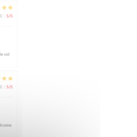
UE
:
5
/5
e vol
UE
:
5
/5
welcome