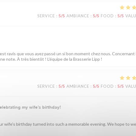
SERVICE
:
5
/5
AMBIANCE
:
5
/5
FOOD
:
5
/5
VAL
est ravis que vous ayez passé un si bon moment chez nous. Concernant l
 note. À très bientôt ! L'équipe de la Brasserie Lipp !
SERVICE
:
5
/5
AMBIANCE
:
5
/5
FOOD
:
5
/5
VAL
elebrating my wife’s birthday!
your wife's birthday turned into such a memorable evening. We hope to 