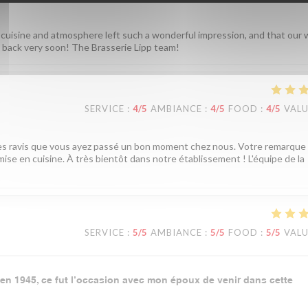
 cuisine and atmosphere left such a wonderful impression, and that our 
back very soon! The Brasserie Lipp team!
SERVICE
:
4
/5
AMBIANCE
:
4
/5
FOOD
:
4
/5
VAL
mes ravis que vous ayez passé un bon moment chez nous. Votre remarque
ise en cuisine. À très bientôt dans notre établissement ! L'équipe de la
SERVICE
:
5
/5
AMBIANCE
:
5
/5
FOOD
:
5
/5
VAL
n en 1945, ce fut l’occasion avec mon époux de venir dans cette