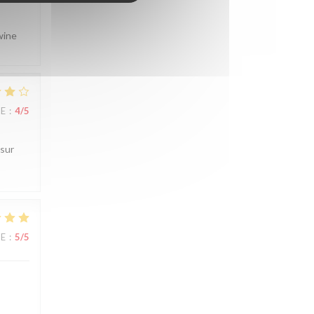
wine
UE
:
4
/5
 sur
UE
:
5
/5