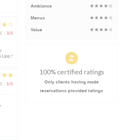
Ambiance
Menus
Value
UE
:
3
/5
e
 Lipp !
100% certified ratings
Only clients having made
UE
:
5
/5
reservations provided ratings
e