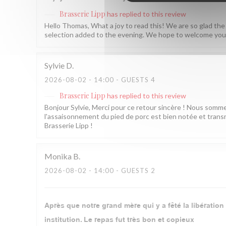
Brasserie Lipp
has replied to this review
Hello Thomas, What a joy to read this! We are so glad the
selection added to the evening. We hope to welcome you 
Sylvie
D
2026-08-02
- 14:00 - GUESTS 4
Brasserie Lipp
has replied to this review
Bonjour Sylvie, Merci pour ce retour sincère ! Nous som
l'assaisonnement du pied de porc est bien notée et transm
Brasserie Lipp !
Monika
B
2026-08-02
- 14:00 - GUESTS 2
Après que notre grand mère qui y a fêté la libératio
institution. Le repas fut très bon et copieux