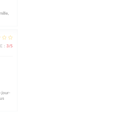
ille,
UE
:
3
/5
 jour-
ous