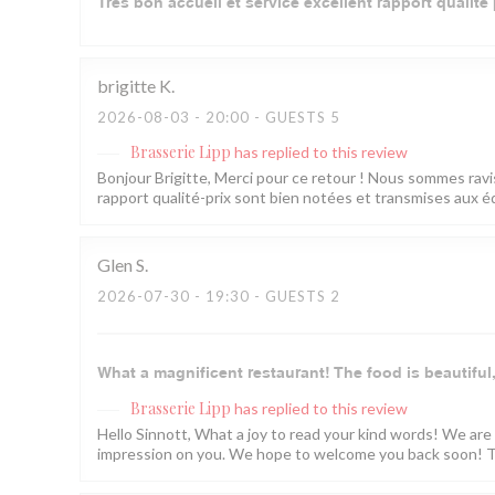
Très bon accueil et service excellent rapport qualité 
brigitte
K
2026-08-03
- 20:00 - GUESTS 5
Brasserie Lipp
has replied to this review
Bonjour Brigitte, Merci pour ce retour ! Nous sommes ravis 
rapport qualité-prix sont bien notées et transmises aux éq
Glen
S
2026-07-30
- 19:30 - GUESTS 2
What a magnificent restaurant! The food is beautiful,
Brasserie Lipp
has replied to this review
Hello Sinnott, What a joy to read your kind words! We are
impression on you. We hope to welcome you back soon! T