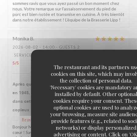
sommes ravis que vous ayez passé un bon moment chez
nous. Votre remarque sur l'assaisonnement du pied de
porc est bien notée et transmise en cuisine. À très bientôt
dans notre établissement ! L'équipe de la Brasserie Lipp !
Monika
B
2026-08-02
- 14:00 - GUESTS 2
SERVICE
:
5
/5
AMBIANCE
:
5
/5
FOOD
:
5
/5
VALUE
:
5
/5
The restaurant and its partners us
cookies on this site, which may invol
the collection of personal data.
Après que notre grand mère qui y a fêté la libération
'Necessary' cookies are mandatory 
installed by default. Other optiona
en 1945, ce fut l’occasion avec mon époux de venir
cookies require your consent. Thes
dans cette institution. Le repas fut très bon et
optional cookies are used to analyz
copieux
your browsing, measure site audien
Brasserie Lipp
provide features (e.g., related to soci
has replied to this review
networks) or display personalized
Bonjour Monika, Quel beau message, merci du fond du
cœur ! Savoir que notre établissement traverse les
advertising or content. Click on 'OK