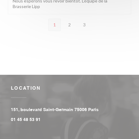
Nous espérons vous revoir bientôt. L'équipe de la
Brasserie Lipp
1
2
3
LOCATION
((opens in a new w
151, boulevard Saint-Germain 75006 Paris
01 45 48 53 91