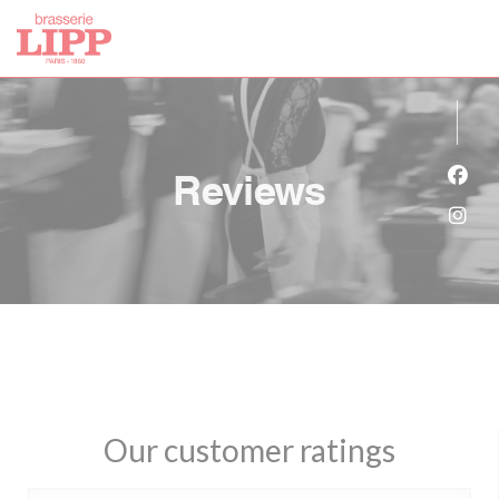
Personalizing your cookie choices
Reviews
Face
Inst
Our customer ratings