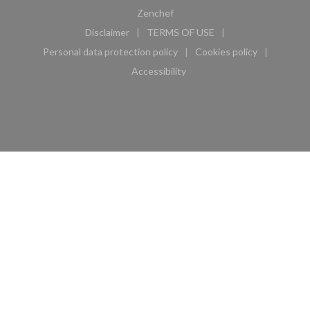
((opens in a new window))
Zenchef
Disclaimer
TERMS OF USE
((opens in a new window))
((opens in a new window))
Personal data protection policy
Cookies policy
((opens in a new window))
((opens in a new 
Accessibility
((opens in a new window))