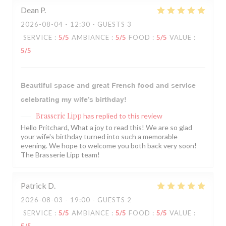
Dean
P
2026-08-04
- 12:30 - GUESTS 3
SERVICE
:
5
/5
AMBIANCE
:
5
/5
FOOD
:
5
/5
VALUE
:
5
/5
Beautiful space and great French food and service
celebrating my wife’s birthday!
Brasserie Lipp
has replied to this review
Hello Pritchard, What a joy to read this! We are so glad
your wife's birthday turned into such a memorable
evening. We hope to welcome you both back very soon!
The Brasserie Lipp team!
Patrick
D
2026-08-03
- 19:00 - GUESTS 2
SERVICE
:
5
/5
AMBIANCE
:
5
/5
FOOD
:
5
/5
VALUE
: