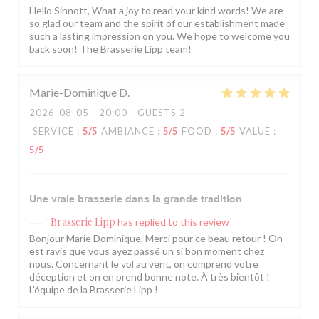
Hello Sinnott, What a joy to read your kind words! We are
so glad our team and the spirit of our establishment made
such a lasting impression on you. We hope to welcome you
back soon! The Brasserie Lipp team!
Marie-Dominique
D
2026-08-05
- 20:00 - GUESTS 2
SERVICE
:
5
/5
AMBIANCE
:
5
/5
FOOD
:
5
/5
VALUE
:
5
/5
Une vraie brasserie dans la grande tradition
Brasserie Lipp
has replied to this review
Bonjour Marie Dominique, Merci pour ce beau retour ! On
est ravis que vous ayez passé un si bon moment chez
nous. Concernant le vol au vent, on comprend votre
déception et on en prend bonne note. À très bientôt !
L'équipe de la Brasserie Lipp !