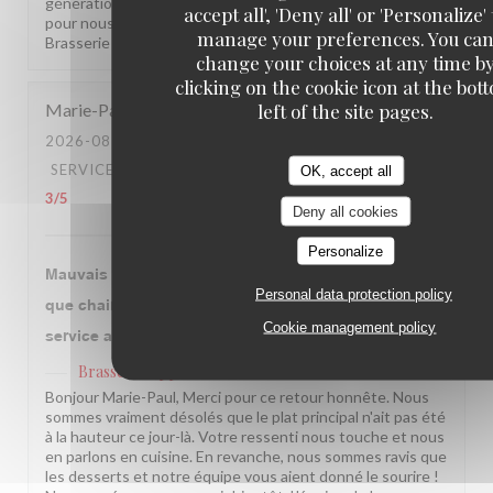
générations de votre famille, c'est une fierté immense
accept all', 'Deny all' or 'Personalize' 
pour nous. On espère vous revoir bientôt ! L'équipe de la
manage your preferences. You ca
Brasserie Lipp !
change your choices at any time b
clicking on the cookie icon at the bot
left of the site pages.
Marie-Paul
P
2026-08-01
- 20:00 - GUESTS 4
SERVICE
:
5
/5
AMBIANCE
:
4
/5
FOOD
:
3
/5
VALUE
:
OK, accept all
3
/5
Deny all cookies
Personalize
Mauvais jour chez Lipp, poulet sec et plutôt carcasse
Personal data protection policy
que chair, frites à l’avenant. MAIS desserts parfaits et
Cookie management policy
service adorable.
Brasserie Lipp
has replied to this review
Bonjour Marie-Paul, Merci pour ce retour honnête. Nous
sommes vraiment désolés que le plat principal n'ait pas été
à la hauteur ce jour-là. Votre ressenti nous touche et nous
en parlons en cuisine. En revanche, nous sommes ravis que
les desserts et notre équipe vous aient donné le sourire !