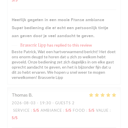
5
/5
Heerlijk gegeten in een mooie Franse ambiance
Super bediening die er echt een persoonlijk tintje
aan geven door je veel aandacht te geven.
Brasserie Lipp
has replied to this review
Beste Patrick, Wat een hartverwarmend bericht! Het doet
ons enorm deugd te horen dat u zich zo welkom hebt
gevoeld. Onze bediening zet zich dagelijks in om elke gast
oprecht aandacht te geven, en het is bijzonder fijn dat u
dit zo hebt ervaren. We hopen u snel weer te mogen
verwelkomen! Brasserie Lipp
Thomas
B
2026-08-03
- 19:30 - GUESTS 2
SERVICE
:
5
/5
AMBIANCE
:
5
/5
FOOD
:
5
/5
VALUE
:
5
/5