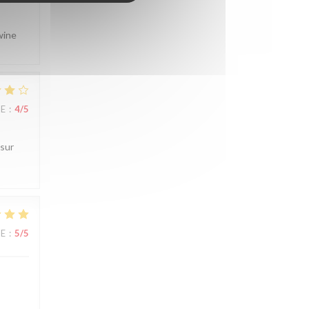
wine
UE
:
4
/5
 sur
UE
:
5
/5