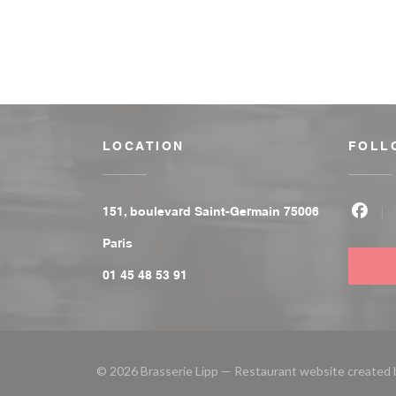
LOCATION
FOLL
151, boulevard Saint-Germain 75006
Face
((opens in a new window))
Paris
01 45 48 53 91
© 2026 Brasserie Lipp — Restaurant website created