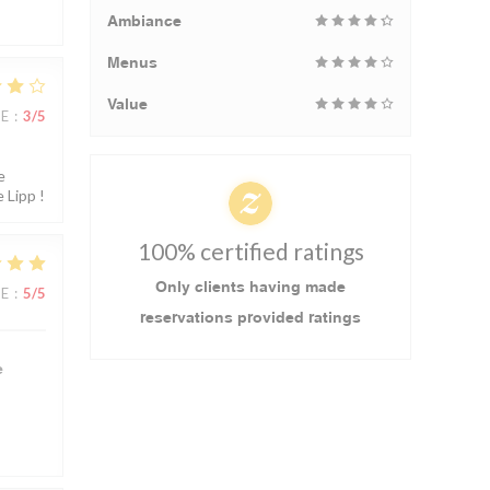
Ambiance
Menus
Value
UE
:
3
/5
e
 Lipp !
100% certified ratings
Only clients having made
UE
:
5
/5
reservations provided ratings
e