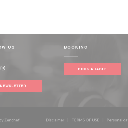
OW US
BOOKING
BOOK A TABLE
book ((opens in a new window))
Instagram ((opens in a new window))
NEWSLETTER
((opens in a new window))
 by
Zenchef
Disclaimer
TERMS OF USE
Personal da
((opens in a new window))
((opens in a new wind