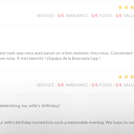
SERVICE
:
5
/5
AMBIANCE
:
5
/5
FOOD
:
5
/5
VAL
est ravis que vous ayez passé un si bon moment chez nous. Concernant l
 note. À très bientôt ! L'équipe de la Brasserie Lipp !
SERVICE
:
5
/5
AMBIANCE
:
5
/5
FOOD
:
5
/5
VAL
elebrating my wife’s birthday!
your wife's birthday turned into such a memorable evening. We hope to 