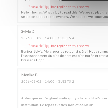
Brasserie Lipp
has replied to this review
Hello Thomas, What a joy to read this! We are so glad the
selection added to the evening. We hope to welcome you 
Sylvie
D
2026-08-02
- 14:00 - GUESTS 4
Brasserie Lipp
has replied to this review
Bonjour Sylvie, Merci pour ce retour sincère ! Nous som
l'assaisonnement du pied de porc est bien notée et transm
Brasserie Lipp !
Monika
B
2026-08-02
- 14:00 - GUESTS 2
Après que notre grand mère qui y a fêté la libératio
institution. Le repas fut très bon et copieux