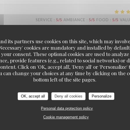
SERVICE
:
5
/5
AMBIANCE
:
5
/5
FOOD
:
5
/5
VAL
 bediening die er echt een persoonlijk tintje aan geven door je v
d its partners use cookies on this site, which may involve
'Necessary' cookies are mandatory and installed by default
 your consent. These optional cookies are used to analyz
ce, provide features (e.g., related to social networks) or 
t ons enorm deugd te horen dat u zich zo welkom hebt gevoeld. Onze
ontent. Click on 'OK, accept all', 'Deny all' or 'Personaliz
ht te geven, en het is bijzonder fijn dat u dit zo hebt ervaren. We hopen
u can change your choices at any time by clicking on the co
bottom left of the site pages.
OK, accept all
Deny all cookies
Personalize
SERVICE
:
5
/5
AMBIANCE
:
5
/5
FOOD
:
5
/5
VAL
Personal data protection policy
Cookie management policy
cuted at a high level. A good and reasonably priced wine list. We