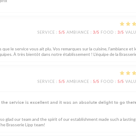
prix
SERVICE
:
5
/5
AMBIANCE
:
3
/5
FOOD
:
3
/5
VAL
que le service vous ait plu. Vos remarques sur la cuisine, l'ambiance et l
uipes. À très bientôt dans notre établissement ! L'équipe de la Brasserie
SERVICE
:
5
/5
AMBIANCE
:
5
/5
FOOD
:
5
/5
VAL
 the service is excellent and it was an absolute delight to go ther
 so glad our team and the spirit of our establishment made such a lasting
he Brasserie Lipp team!