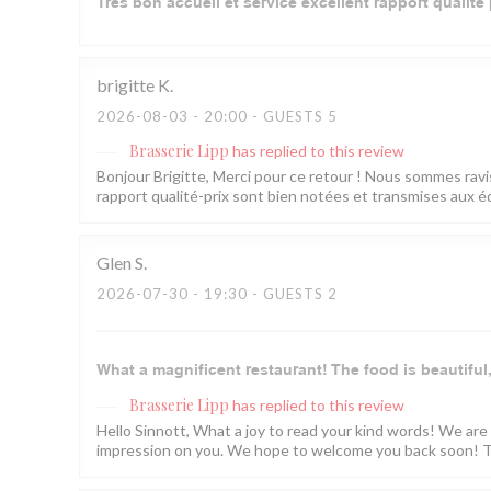
Très bon accueil et service excellent rapport qualité 
brigitte
K
2026-08-03
- 20:00 - GUESTS 5
Brasserie Lipp
has replied to this review
Bonjour Brigitte, Merci pour ce retour ! Nous sommes ravis 
rapport qualité-prix sont bien notées et transmises aux éq
Glen
S
2026-07-30
- 19:30 - GUESTS 2
What a magnificent restaurant! The food is beautiful,
Brasserie Lipp
has replied to this review
Hello Sinnott, What a joy to read your kind words! We are
impression on you. We hope to welcome you back soon! T