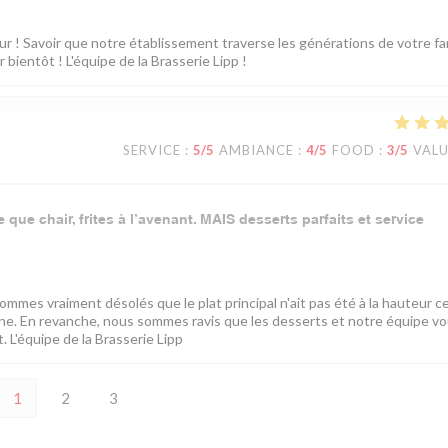
 ! Savoir que notre établissement traverse les générations de votre fam
bientôt ! L'équipe de la Brasserie Lipp !
SERVICE
:
5
/5
AMBIANCE
:
4
/5
FOOD
:
3
/5
VAL
que chair, frites à l’avenant. MAIS desserts parfaits et service
mes vraiment désolés que le plat principal n'ait pas été à la hauteur ce
sine. En revanche, nous sommes ravis que les desserts et notre équipe v
 L'équipe de la Brasserie Lipp
1
2
3