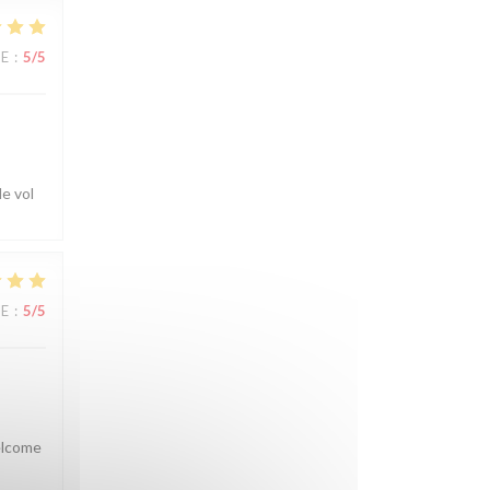
UE
:
5
/5
e vol
UE
:
5
/5
welcome