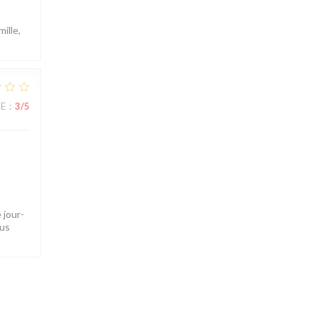
ille,
UE
:
3
/5
 jour-
ous