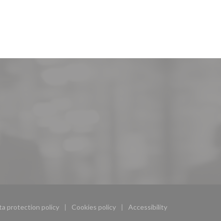
ta protection policy
Cookies policy
Accessibility
ow))
((opens in a new window))
((opens in a new window))
((opens in a new window