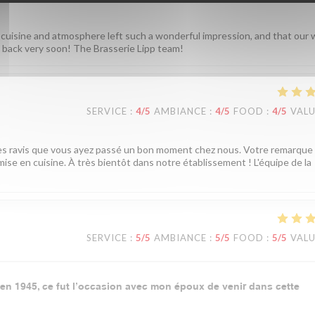
 cuisine and atmosphere left such a wonderful impression, and that our 
back very soon! The Brasserie Lipp team!
SERVICE
:
4
/5
AMBIANCE
:
4
/5
FOOD
:
4
/5
VAL
mes ravis que vous ayez passé un bon moment chez nous. Votre remarque
ise en cuisine. À très bientôt dans notre établissement ! L'équipe de la
SERVICE
:
5
/5
AMBIANCE
:
5
/5
FOOD
:
5
/5
VAL
n en 1945, ce fut l’occasion avec mon époux de venir dans cette