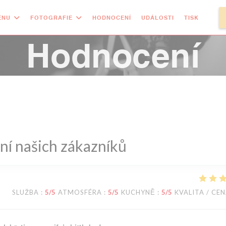
ENU
FOTOGRAFIE
HODNOCENÍ
UDÁLOSTI
TISK
((OT
Hodnocení
í našich zákazníků
SLUŽBA
:
5
/5
ATMOSFÉRA
:
5
/5
KUCHYNĚ
:
5
/5
KVALITA / CE