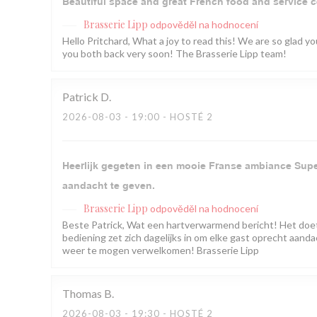
Beautiful space and great French food and service c
Brasserie Lipp
odpověděl na hodnocení
Hello Pritchard, What a joy to read this! We are so glad 
you both back very soon! The Brasserie Lipp team!
Patrick
D
2026-08-03
- 19:00 - HOSTÉ 2
Heerlijk gegeten in een mooie Franse ambiance Super
aandacht te geven.
Brasserie Lipp
odpověděl na hodnocení
Beste Patrick, Wat een hartverwarmend bericht! Het doe
bediening zet zich dagelijks in om elke gast oprecht aandac
weer te mogen verwelkomen! Brasserie Lipp
Thomas
B
2026-08-03
- 19:30 - HOSTÉ 2