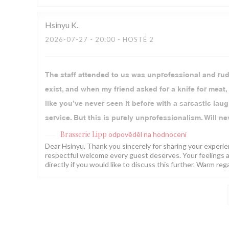
Hsinyu
K
2026-07-27
- 20:00 - HOSTÉ 2
The staff attended to us was unprofessional and rude
exist, and when my friend asked for a knife for meat, 
like you’ve never seen it before with a sarcastic laug
service. But this is purely unprofessionalism. Will n
Brasserie Lipp
odpověděl na hodnocení
Dear Hsinyu, Thank you sincerely for sharing your experien
respectful welcome every guest deserves. Your feelings ar
directly if you would like to discuss this further. Warm reg