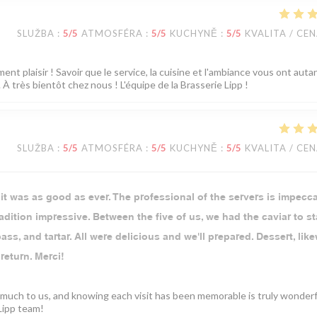
SLUŽBA
:
5
/5
ATMOSFÉRA
:
5
/5
KUCHYNĚ
:
5
/5
KVALITA / CE
ent plaisir ! Savoir que le service, la cuisine et l'ambiance vous ont auta
À très bientôt chez nous ! L'équipe de la Brasserie Lipp !
SLUŽBA
:
5
/5
ATMOSFÉRA
:
5
/5
KUCHYNĚ
:
5
/5
KVALITA / CE
 it was as good as ever. The professional of the servers is impecca
dition impressive. Between the five of us, we had the caviar to sta
s, and tartar. All were delicious and we'll prepared. Dessert, like
 return. Merci!
so much to us, and knowing each visit has been memorable is truly wonder
Lipp team!