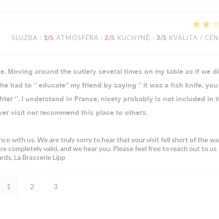
SLUŽBA
:
1
/5
ATMOSFÉRA
:
2
/5
KUCHYNĚ
:
3
/5
KVALITA / CE
. Moving around the cutlery several times on my table as if we di
he had to ‘’ educate’’ my friend by saying ‘’ it was a fish knife, yo
hter ‘’. I understand in France, nicety probably is not included in 
ever visit nor recommend this place to others.
ce with us. We are truly sorry to hear that your visit fell short of the w
e completely valid, and we hear you. Please feel free to reach out to us
ards, La Brasserie Lipp
1
2
3