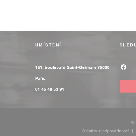
UMÍSTĚNÍ
SLED
151, boulevard Saint-Germain 75006
Face
((otevře se v novém okně))
Paris
01 45 48 53 91
© 
Odmítnutí odpovědnosti
((otevře se v 