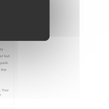
NA
:
4
/5
 from a
ry
or but
 paid.
 the
. Your
k