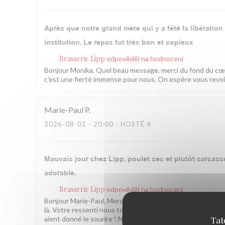
Après que notre grand mère qui y a fêté la libératio
institution. Le repas fut très bon et copieux
Brasserie Lipp
odpověděl na hodnocení
Bonjour Monika, Quel beau message, merci du fond du cœur
c'est une fierté immense pour nous. On espère vous revoir 
Marie-Paul
P
2026-08-01
- 20:00 - HOSTÉ 4
Mauvais jour chez Lipp, poulet sec et plutôt carcasse 
adorable.
Brasserie Lipp
odpověděl na hodnocení
Bonjour Marie-Paul, Merci pour ce retour honnête. Nous som
là. Votre ressenti nous touche et nous en parlons en cui
Tat
aient donné le sourire ! Nous espérons vous revoir bientôt.