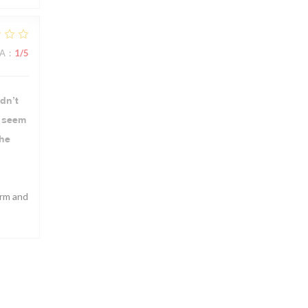
NA
:
1
/5
dn’t
u seem
the
arm and