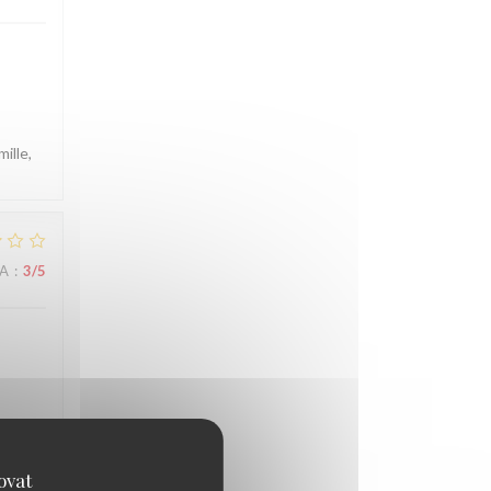
ille,
NA
:
3
/5
 jour-
ous
ovat