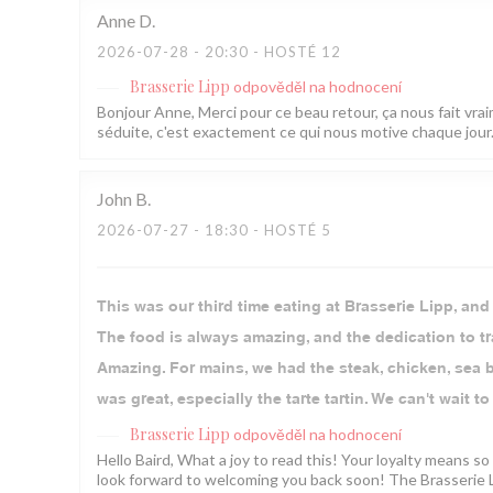
Anne
D
2026-07-28
- 20:30 - HOSTÉ 12
Brasserie Lipp
odpověděl na hodnocení
Bonjour Anne, Merci pour ce beau retour, ça nous fait vraim
séduite, c'est exactement ce qui nous motive chaque jour. 
John
B
2026-07-27
- 18:30 - HOSTÉ 5
This was our third time eating at Brasserie Lipp, and
The food is always amazing, and the dedication to tra
Amazing. For mains, we had the steak, chicken, sea bas
was great, especially the tarte tartin. We can't wait to
Brasserie Lipp
odpověděl na hodnocení
Hello Baird, What a joy to read this! Your loyalty means 
look forward to welcoming you back soon! The Brasserie 