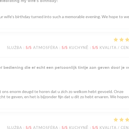
elebrating my wife’s birthday!
your wife's birthday turned into such a memorable evening. We hope to 
SLUŽBA
:
5
/5
ATMOSFÉRA
:
5
/5
KUCHYNĚ
:
5
/5
KVALITA / CE
 bediening die er echt een persoonlijk tintje aan geven door je v
t ons enorm deugd te horen dat u zich zo welkom hebt gevoeld. Onze
ht te geven, en het is bijzonder fijn dat u dit zo hebt ervaren. We hopen
SLUŽBA
:
5
/5
ATMOSFÉRA
:
5
/5
KUCHYNĚ
:
5
/5
KVALITA / CE