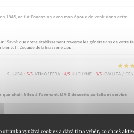
n en 1945, ce fut l’occasion avec mon époux de venir dans cette
 ! Savoir que notre établissement traverse les générations de votre fam
bientôt ! L'équipe de la Brasserie Lipp !
SLUŽBA
:
5
/5
ATMOSFÉRA
:
4
/5
KUCHYNĚ
:
3
/5
KVALITA / CE
que chair, frites à l’avenant. MAIS desserts parfaits et service
mes vraiment désolés que le plat principal n'ait pas été à la hauteur ce
sine. En revanche, nous sommes ravis que les desserts et notre équipe v
o stránka využívá cookies a dává ti na výběr, co chceš aktiv
 L'équipe de la Brasserie Lipp