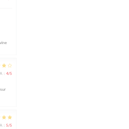
wine
NA
:
4
/5
 sur
NA
:
5
/5