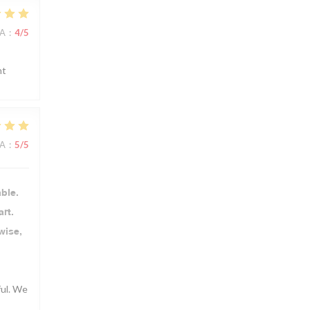
NA
:
4
/5
nt
NA
:
5
/5
ble.
rt.
wise,
ful. We