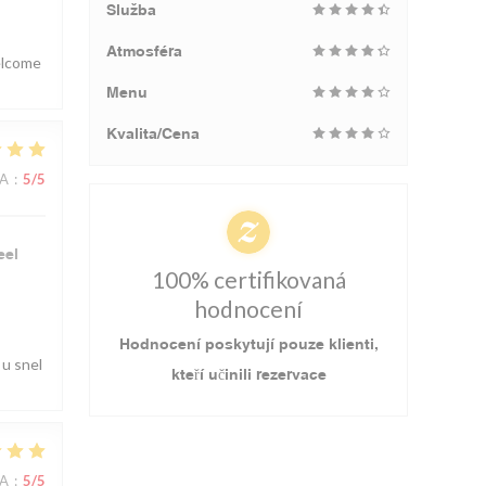
Služba
Atmosféra
welcome
Menu
Kvalita/Cena
NA
:
5
/5
eel
100% certifikovaná
hodnocení
Hodnocení poskytují pouze klienti,
 u snel
kteří učinili rezervace
NA
:
5
/5