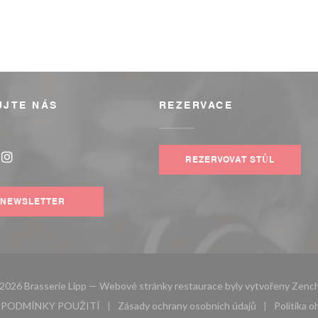
UJTE NÁS
REZERVACE
REZERVOVAT STŮL
book ((otevře se v novém okně))
Instagram ((otevře se v novém okně))
NEWSLETTER
2026 Brasserie Lipp — Webové stránky restaurace byly vytvořeny
Zenc
PODMÍNKY POUŽITÍ
Zásady ochrany osobních údajů
Politika 
novém okně))
((otevře se v novém okně))
((otevře se v novém okně))