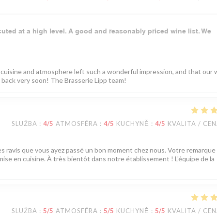
cuted at a high level. A good and reasonably priced wine list. We
 cuisine and atmosphere left such a wonderful impression, and that our 
back very soon! The Brasserie Lipp team!
SLUŽBA
:
4
/5
ATMOSFÉRA
:
4
/5
KUCHYNĚ
:
4
/5
KVALITA / CE
mes ravis que vous ayez passé un bon moment chez nous. Votre remarque
ise en cuisine. À très bientôt dans notre établissement ! L'équipe de la
SLUŽBA
:
5
/5
ATMOSFÉRA
:
5
/5
KUCHYNĚ
:
5
/5
KVALITA / CE