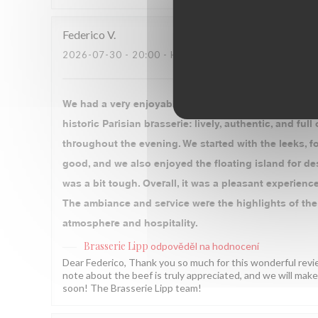
Federico
V
2026-07-30
- 20:00 - HOSTÉ 3
We had a very enjoyable dinner at Brasserie Lipp dur
historic Parisian brasserie: lively, authentic, and ful
throughout the evening. We started with the leeks, 
good, and we also enjoyed the floating island for d
was a bit tough. Overall, it was a pleasant experience
The ambiance and service were the highlights of the 
atmosphere and hospitality.
Brasserie Lipp
odpověděl na hodnocení
Dear Federico, Thank you so much for this wonderful rev
note about the beef is truly appreciated, and we will mak
soon! The Brasserie Lipp team!