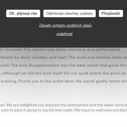
OK, přijmout vše
Odmítnout všechny cookies
Přizpůsobit
SLUŽBA
:
4
/5
ATMOSFÉRA
:
4
/5
KUCHYNĚ
:
4
/5
KVALITA / CE
Zásady ochrany osobních údajů
undefined
ing our visit to Paris. The atmosphere is exactly what you expect
l of character. The service was warm, attentive, and professional
followed by duck, chicken, and beef. The duck and chicken were ve
essert. The only disappointment was the beef, which had good flav
, although we felt the food itself did not quite match the price we
evening. Thank you to the entire team. We would gladly return for
iew! We are delighted you enjoyed the atmosphere and the warm service
e sure to pass it along to our kitchen team. We hope to welcome you bac