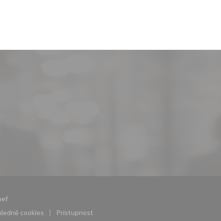
((otevře se v novém okně))
hef
ohledně cookies
Pristupnost
((otevře se v novém okně))
((otevře se v novém okně))