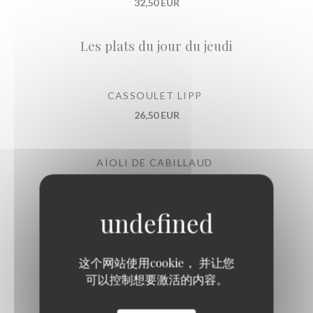
32,50 EUR
Les plats du jour du jeudi
CASSOULET LIPP
26,50 EUR
AÏOLI DE CABILLAUD
Œuf plein air, bulots, légumes d'été
29,50 EUR
Les plats du jour du vendredi
这个网站使用cookie， 并让您
可以控制想要激活的内容。
RAIE AU BEURRE NOISETTE, CÂPRES