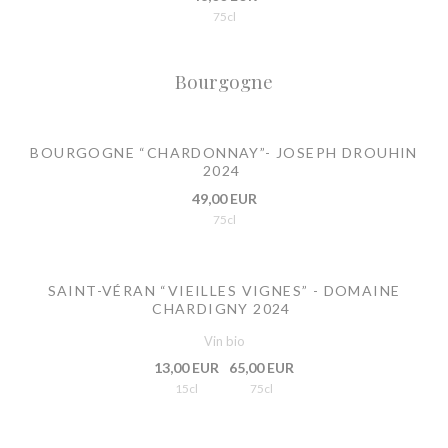
75cl
Bourgogne
BOURGOGNE “CHARDONNAY”- JOSEPH DROUHIN
2024
49,00 EUR
75cl
SAINT-VÉRAN “VIEILLES VIGNES” - DOMAINE
CHARDIGNY 2024
Vin bio
13,00 EUR
65,00 EUR
15cl
75cl