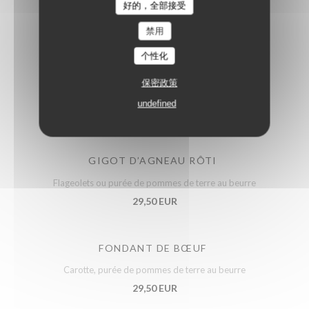
29,50 EUR
好的，全部接受
禁用
TÊTE DE VEAU RAVIGOTE
个性化
29,50 EUR
保密政策
undefined
Les plats du jour du samedi
GIGOT D’AGNEAU RÔTI
Flageolets ou purée de pommes de terre au beurre
29,50 EUR
FONDANT DE BŒUF
Carotte, purée de pommes de terre au beurre
29,50 EUR