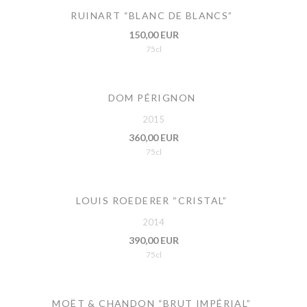
RUINART “BLANC DE BLANCS”
150,00 EUR
75cl
DOM PÉRIGNON
2015
360,00 EUR
75cl
LOUIS ROEDERER “CRISTAL”
2014
390,00 EUR
75cl
MOËT & CHANDON “BRUT IMPÉRIAL”