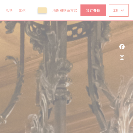
ZH
活动
媒体
地图和联系方式
预订餐位
((在新窗口中打开))
((在新窗口中打开))
Fac
Ins