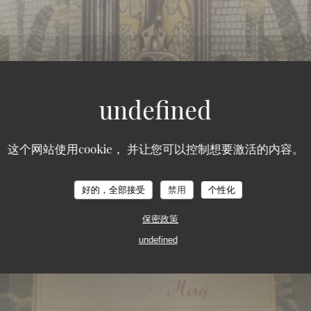
这个网站使用cookie， 并让您可以控制想要激活的内容。
好的，全部接受
禁用
个性化
保密政策
undefined
店
151, BOULEVARD SAINT-GERMAIN 75006 P