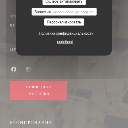
Ок, все активировать
Запретить использование cookies
((открывается в ново
151, boulevard Saint-Germain 75006 Paris
Персонализировать
01 45 48 53 91
Политика конфиденциальности
undefined
ПРИСОЕДИНЯЙТЕСЬ К НАМ
Facebook ((открывается в новом окне))
Instagram ((открывается в новом окне))
НОВОСТНАЯ
РАССЫЛКА
БРОНИРОВАНИЕ