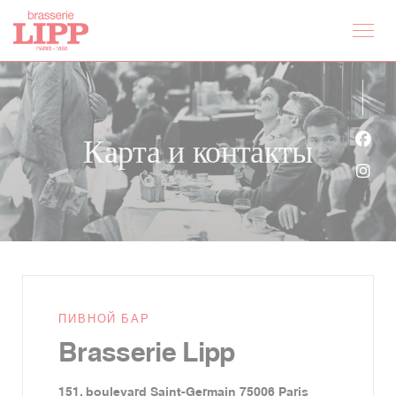
Панель управления cookies
Карта и контакты
Face
Inst
ПИВНОЙ БАР
Brasserie Lipp
((открывается в
151, boulevard Saint-Germain 75006 Paris