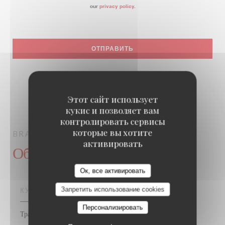
our
privacy policy
.
Этот сайт использует
кукис и позволяет вам
контролировать сервисы
которые вы хотите
BRASSERIE LIPP
ПИВНОЙ БАР
PARIS
активировать
Общая информация
Ок, все активировать
Запретить использование cookies
КУХНЯ
Персонализировать
Традиционный французский, Традиционная кухня