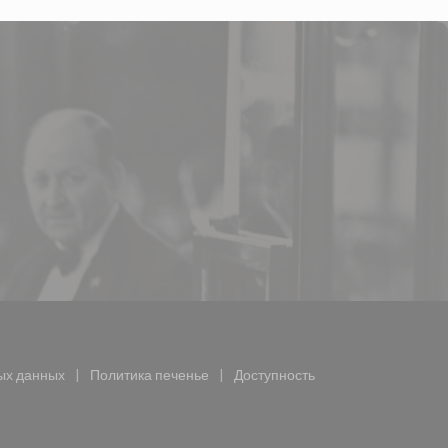
(открывается в новом окне))
ых данных
Политика печенье
Доступность
ается в новом окне))
((открывается в новом окне))
((открывается в новом окне