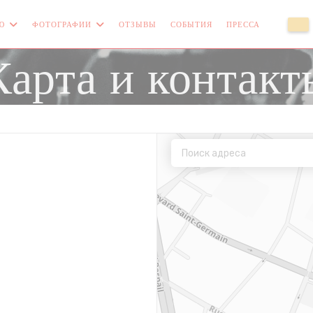
Ю
ФОТОГРАФИИ
ОТЗЫВЫ
СОБЫТИЯ
ПРЕССА
((ОТКРЫ
((
Карта и контакт
ается в новом окне))