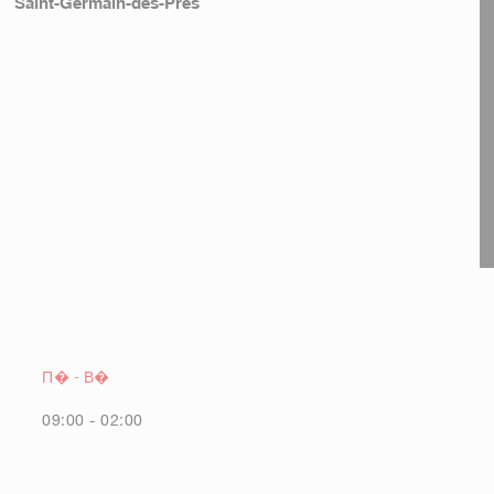
Saint-Germain-des-Près
П�
-
В�
09:00 - 02:00