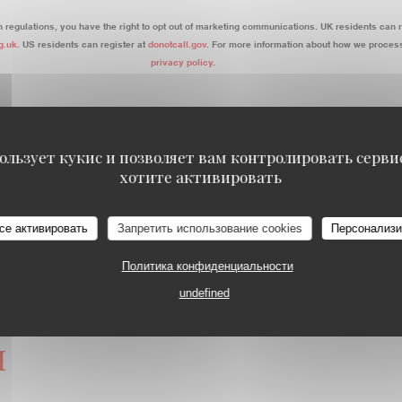
n regulations, you have the right to opt out of marketing communications. UK residents can r
g.uk
. US residents can register at
donotcall.gov
. For more information about how we process
privacy policy
.
ользует кукис и позволяет вам контролировать серв
хотите активировать
се активировать
Запретить использование cookies
Персонализи
Политика конфиденциальности
undefined
я