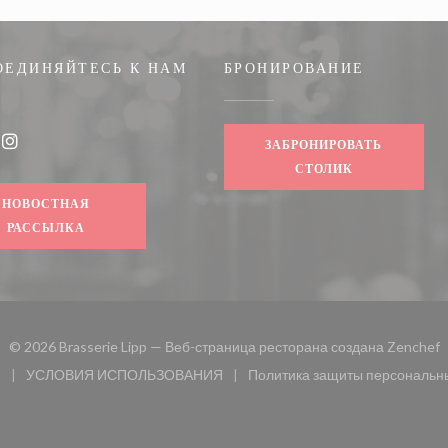
ОЕДИНЯЙТЕСЬ К НАМ
БРОНИРОВАНИЕ
ЗАБРОНИРОВАТЬ
book ((открывается в новом окне))
Instagram ((открывается в новом окне))
СТОЛИК
НОВОСТНАЯ
РАССЫЛКА
(
© 2026 Brasserie Lipp — Веб-страница ресторана создана
Zenchef
и
УСЛОВИЯ ИСПОЛЬЗОВАНИЯ
Политика защиты персональн
 окне))
((открывается в новом окне))
((открыв