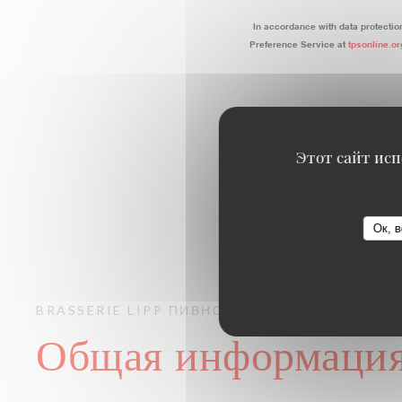
In accordance with data protectio
Preference Service at
tpsonline.or
Этот сайт исп
Ок, в
BRASSERIE LIPP
ПИВНОЙ БАР
PARIS
Общая информаци