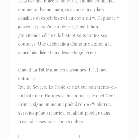
À La Grande Épicerie de Paris, l’année commence
comme on l’aime : nappes à carreaux, plats
canailles et esprit bistrot au cœur du 7ᵉ. Depuis le 7
janvier et jusqu’au 19 février, l’institution
gourmande célèbre le bistrot sous toutes ses
coutures. Une déclaration d’amour au zinc, à la
sauce bien liée et aux desserts généreux.
Quand La Table joue les classiques (très) bien
entourée
Rue de Sèvres, La Table se met sur son trente-et-
un bistrotier. Nappes vichy en place, le chef Cédric
Erimée signe un menu éphémère 100 % bistrot,
servi jusqu’au 31 janvier, en allant piocher dans
trois adresses parisiennes cultes.