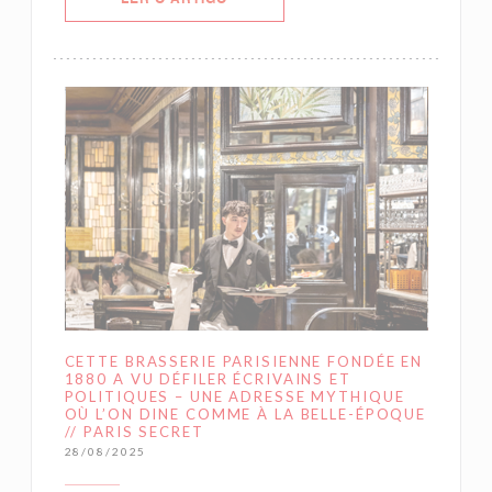
CETTE BRASSERIE PARISIENNE FONDÉE EN
1880 A VU DÉFILER ÉCRIVAINS ET
POLITIQUES – UNE ADRESSE MYTHIQUE
OÙ L’ON DINE COMME À LA BELLE-ÉPOQUE
// PARIS SECRET
28/08/2025