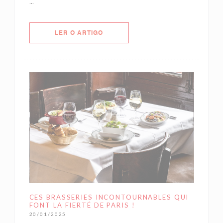
...
((ABRE NUMA NOVA JANELA))
LER O ARTIGO
CES BRASSERIES INCONTOURNABLES QUI
FONT LA FIERTÉ DE PARIS !
20/01/2025