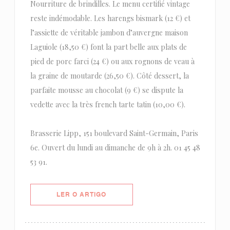
Nourriture de brindilles. Le menu certifié vintage
reste indémodable. Les harengs bismark (12 €) et
l’assiette de véritable jambon d’auvergne maison
Laguiole (18,50 €) font la part belle aux plats de
pied de porc farci (24 €) ou aux rognons de veau à
la graine de moutarde (26,50 €). Côté dessert, la
parfaite mousse au chocolat (9 €) se dispute la
vedette avec la très french tarte tatin (10,00 €).
Brasserie Lipp, 151 boulevard Saint-Germain, Paris
6e. Ouvert du lundi au dimanche de 9h à 2h. 01 45 48
53 91.
((ABRE NUMA NOVA JANELA))
LER O ARTIGO