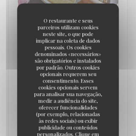
O restaurante e seus
parceiros utilizam cookies
neste site, o que pode
implicar na coleta de dados
LES 10 MEILLEURS RESTAURANTS
pessoais. Os cookies
AUTHENTIQUES ET TYPIQUEMENT
PARISIENS (ILS SONT TOUS DÉLICIEUX !)
denominados «necessários»
// ENVOLS
são obrigatórios e instalados
04/07/2025
por padrão. Outros cookies
opcionais requerem seu
consentimento. Esses
La Brasserie Lipp
cookies opcionais servem
para analisar sua navegação,
Au cœur du très animé Saint-Germain-des-Prés, la
medir a audiência do site,
oferecer funcionalidades
Brasserie parisienne Lipp conserve le charme
(por exemplo, relacionadas
d’antan et l’esthétique artistique du début du siècle
às redes sociais) ou exibir
dernier. Dans cette institution du quartier chic de la
publicidade ou conteúdos
personalizados. Clique em
Rive Gauche, on retrouve avec joie les piliers de la