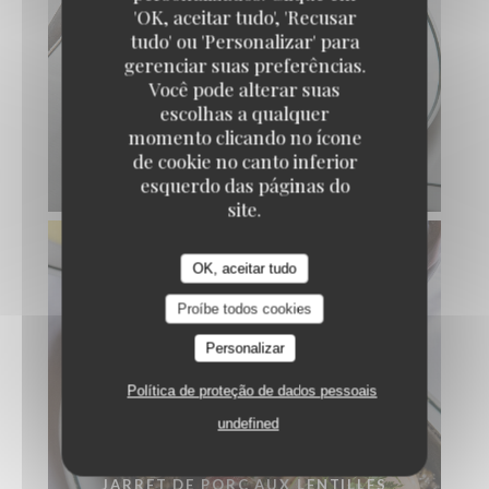
'OK, aceitar tudo', 'Recusar
tudo' ou 'Personalizar' para
gerenciar suas preferências.
Você pode alterar suas
escolhas a qualquer
momento clicando no ícone
de cookie no canto inferior
ANDOUILLETTE AAAAA
esquerdo das páginas do
site.
OK, aceitar tudo
Proíbe todos cookies
Personalizar
Política de proteção de dados pessoais
undefined
JARRET DE PORC AUX LENTILLES