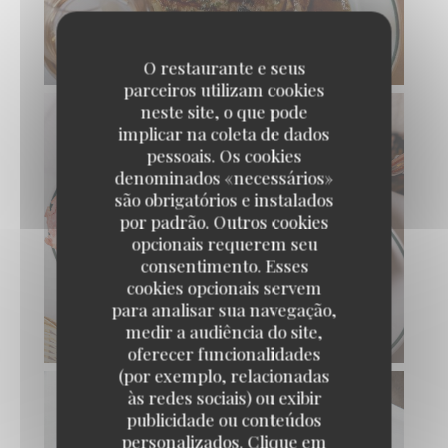
CÔTE DE VEAU AUX MORILLES
O restaurante e seus
parceiros utilizam cookies
neste site, o que pode
implicar na coleta de dados
pessoais. Os cookies
denominados «necessários»
são obrigatórios e instalados
por padrão. Outros cookies
opcionais requerem seu
consentimento. Esses
cookies opcionais servem
para analisar sua navegação,
medir a audiência do site,
CHOUCROUTE
oferecer funcionalidades
(por exemplo, relacionadas
às redes sociais) ou exibir
publicidade ou conteúdos
personalizados. Clique em