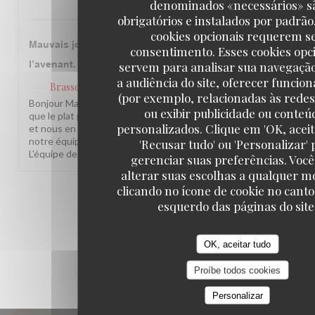
denominados «necessários» s
obrigatórios e instalados por padrão
cookies opcionais requerem s
Mauvais jour chez Lipp, poulet sec et plutôt carcasse que cha
consentimento. Esses cookies opc
l’avenant. MAIS desserts parfaits et service adorable.
servem para analisar sua navegaçã
a audiência do site, oferecer funcio
Brasserie Lipp
has responded to the review
(por exemplo, relacionadas às redes 
Bonjour Marie-Paul, Merci pour ce retour honnête. Nous sommes
ou exibir publicidade ou conteú
que le plat principal n'ait pas été à la hauteur ce jour-là. Votre r
personalizados. Clique em 'OK, aceit
et nous en parlons en cuisine. En revanche, nous sommes ravis qu
notre équipe vous aient donné le sourire ! Nous espérons vous re
'Recusar tudo' ou 'Personalizar' 
L'équipe de la Brasserie Lipp
gerenciar suas preferências. Voc
alterar suas escolhas a qualquer 
clicando no ícone de cookie no canto
1
2
3
esquerdo das páginas do site
OK, aceitar tudo
Proíbe todos cookies
Personalizar