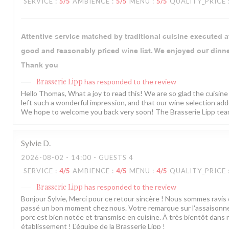
SERVICE
:
5
/5
AMBIENCE
:
5
/5
MENU
:
5
/5
QUALITY_PRICE
Attentive service matched by traditional cuisine executed at
good and reasonably priced wine list. We enjoyed our dinn
Thank you
Brasserie Lipp
has responded to the review
Hello Thomas, What a joy to read this! We are so glad the cuisi
left such a wonderful impression, and that our wine selection ad
We hope to welcome you back very soon! The Brasserie Lipp tea
Sylvie
D
2026-08-02
- 14:00 - GUESTS 4
SERVICE
:
4
/5
AMBIENCE
:
4
/5
MENU
:
4
/5
QUALITY_PRICE
Brasserie Lipp
has responded to the review
Bonjour Sylvie, Merci pour ce retour sincère ! Nous sommes ravis
passé un bon moment chez nous. Votre remarque sur l'assaisonn
porc est bien notée et transmise en cuisine. À très bientôt dans 
établissement ! L'équipe de la Brasserie Lipp !