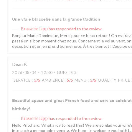
Une vraie brasserie dans la grande tradition
Brasserie Lipp
has responded to the review
Bonjour Marie Dominique, Merci pour ce beau retour ! On est rav
passé un si bon moment chez nous. Concernant le vol au vent, o
déception et on en prend bonne note. À très bientôt ! L'équipe de 
Dean
P
2026-08-04
- 12:30 - GUESTS 3
SERVICE
:
5
/5
AMBIENCE
:
5
/5
MENU
:
5
/5
QUALITY_PRICE
Beautiful space and great French food and service celebrat
birthday!
Brasserie Lipp
has responded to the review
Hello Pritchard, What a joy to read this! We are so glad your wife
into such a memorable evening. We hope to welcome you both b