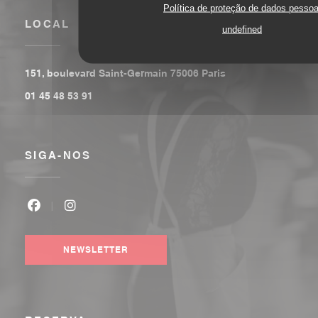
Política de proteção de dados pessoa
LOCAL
undefined
((abre numa nova j
151, boulevard Saint-Germain 75006 Paris
01 45 48 53 91
SIGA-NOS
Facebook ((abre numa nova janela))
Instagram ((abre numa nova janela))
NEWSLETTER