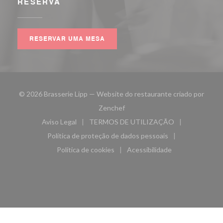
RESERVA
RESERVAR UMA MESA
© 2026 Brasserie Lipp — Website do restaurante criado por
((abre numa nova janela))
Zenchef
Aviso Legal
TERMOS DE UTILIZAÇÃO
((abre numa nova janela))
((abre numa nova janela))
Política de proteção de dados pessoais
((abre numa nova janela))
Política de cookies
Acessibilidade
((abre numa nova janela))
((abre numa nova janela)