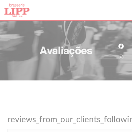
Painel de Gerenciamento de Cookies
Avaliações
Face
Inst
reviews_from_our_clients_follow