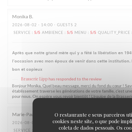
Monika
B
2026-08-02
- 14:00 - GUESTS 2
SERVICE
:
5
/5
AMBIENCE
:
5
/5
MENU
:
5
/5
QUALITY_PRICE
Après que notre grand mère qui y a fêté la libération en 1945
l’occasion avec mon époux de venir dans cette institution. 
bon et copieux
Brasserie Lipp
has responded to the review
Bonjour Monika, Quel beau message, merci du fond du cœur ! Sav
établissement traverse les générations de votre famille, c'est un
pour nous. On espère vous revoir bientôt ! L'équipe de la Brasseri
O restaurante e seus parceiros ut
Marie-Paul
P
cookies neste site, o que pode impl
2026-08-01
- 20:00 - GUESTS 4
coleta de dados pessoais. Os coo
SERVICE
:
5
/5
AMBIENCE
:
4
/5
MENU
:
3
/5
QUALITY_PRICE