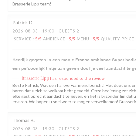
Brasserie Lipp team!
Patrick
D
2026-08-03
- 19:00 - GUESTS 2
SERVICE
:
5
/5
AMBIENCE
:
5
/5
MENU
:
5
/5
QUALITY_PRICE
Heerlijk gegeten in een mooie Franse ambiance Super bedie
een persoonlijk tintje aan geven door je veel aandacht te g
Brasserie Lipp
has responded to the review
Beste Patrick, Wat een hartverwarmend bericht! Het doet ons e
horen dat u zich zo welkom hebt gevoeld. Onze bediening zet zich
elke gast oprecht aandacht te geven, en het is bijzonder fijn dat u
ervaren. We hopen u snel weer te mogen verwelkomen! Brasserie
Thomas
B
2026-08-03
- 19:30 - GUESTS 2