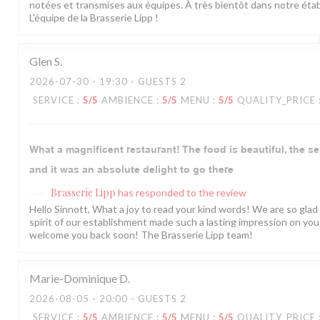
notées et transmises aux équipes. À très bientôt dans notre éta
L'équipe de la Brasserie Lipp !
Glen
S
2026-07-30
- 19:30 - GUESTS 2
SERVICE
:
5
/5
AMBIENCE
:
5
/5
MENU
:
5
/5
QUALITY_PRICE
What a magnificent restaurant! The food is beautiful, the se
and it was an absolute delight to go there
Brasserie Lipp
has responded to the review
Hello Sinnott, What a joy to read your kind words! We are so gla
spirit of our establishment made such a lasting impression on yo
welcome you back soon! The Brasserie Lipp team!
Marie-Dominique
D
2026-08-05
- 20:00 - GUESTS 2
SERVICE
:
5
/5
AMBIENCE
:
5
/5
MENU
:
5
/5
QUALITY_PRICE