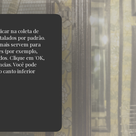
icar na coleta de
talados por padrão.
onais servem para
es (por exemplo,
dos. Clique em 'OK,
ncias. Você pode
 canto inferior
S