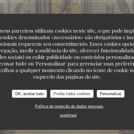
seus parceiros utilizam cookies neste site, o que pode impl
 cookies denominados «necessários» são obrigatórios e ins
pcionais requerem seu consentimento. Esses cookies opci
vegação, medir a audiência do site, oferecer funcionalidad
des sociais) ou exibir publicidade ou conteúdos personaliza
'Recusar tudo' ou 'Personalizar' para gerenciar suas preferê
scolhas a qualquer momento clicando no ícone de cookie no
esquerdo das páginas do site.
OK, aceitar tudo
Proíbe todos cookies
Personalizar
151, BOULEVARD SAINT-GERMAIN 75006 PARI
Política de proteção de dados pessoais
undefined