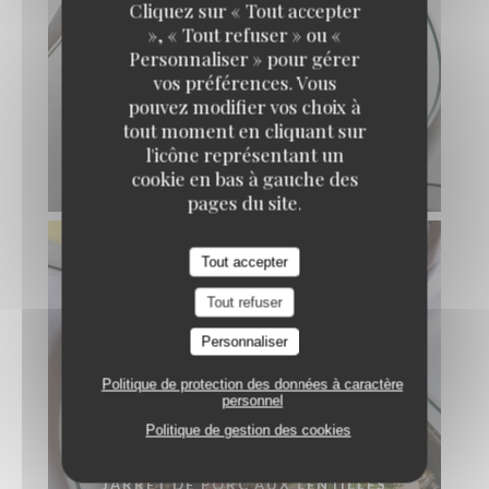
Cliquez sur « Tout accepter
», « Tout refuser » ou «
Personnaliser » pour gérer
vos préférences. Vous
pouvez modifier vos choix à
tout moment en cliquant sur
l'icône représentant un
cookie en bas à gauche des
ANDOUILLETTE AAAAA
pages du site.
Tout accepter
Tout refuser
Personnaliser
Politique de protection des données à caractère
personnel
Politique de gestion des cookies
JARRET DE PORC AUX LENTILLES