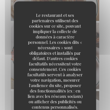
CÔTE DE VEAU AUX MORILLES
Le restaurant et ses
partenaires utilisent des
cookies sur ce site, pouvant
impliquer la collecte de
données à caractère
personnel. Les cookies dits «
nécessaires » sont
obligatoires et installés par
défaut. D'autres cookies
facultatifs nécessitent votre
consentement. Ces cookies
facultatifs servent à analyser
votre navigation, mesurer
CHOUCROUTE
l'audience du site, proposer
des fonctionnalités (ex : en
lien avec les réseaux sociaux)
ou afficher des publicités ou
contenus personnalisés.