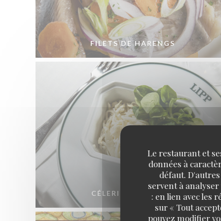
FILETS DE HARENGS
Le restaurant et se
données à caractère
défaut. D'autres
servent à analyser 
CÉLERI RÉMOULADE
: en lien avec les
sur « Tout accept
pouvez modifier vo