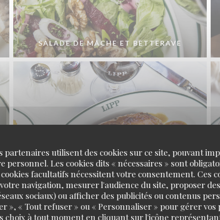
SALADE DE MÂCHE ET BETTERAVE
s partenaires utilisent des cookies sur ce site, pouvant impl
 personnel. Les cookies dits « nécessaires » sont obligatoi
 cookies facultatifs nécessitent votre consentement. Ces co
votre navigation, mesurer l'audience du site, proposer des
QUART DE POULET FROID
 réseaux sociaux) ou afficher des publicités ou contenus per
er », « Tout refuser » ou « Personnaliser » pour gérer vos
s choix à tout moment en cliquant sur l'icône représentant