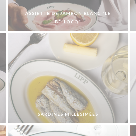
ASSIETTE DE JAMBON BLANC “LE
BELLOCQ”
E
SARDINES MILLÉSIMÉES