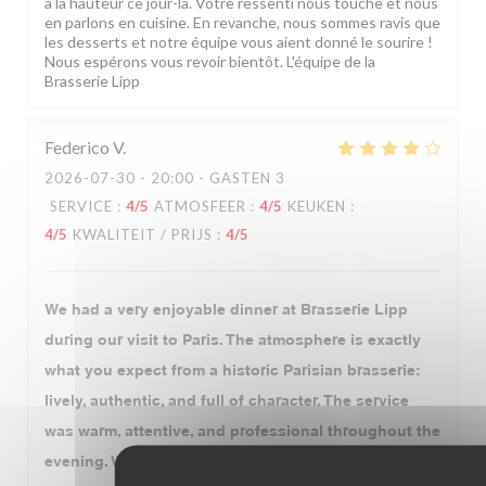
à la hauteur ce jour-là. Votre ressenti nous touche et nous
en parlons en cuisine. En revanche, nous sommes ravis que
les desserts et notre équipe vous aient donné le sourire !
Nous espérons vous revoir bientôt. L'équipe de la
Brasserie Lipp
Federico
V
2026-07-30
- 20:00 - GASTEN 3
SERVICE
:
4
/5
ATMOSFEER
:
4
/5
KEUKEN
:
4
/5
KWALITEIT / PRIJS
:
4
/5
We had a very enjoyable dinner at Brasserie Lipp
during our visit to Paris. The atmosphere is exactly
what you expect from a historic Parisian brasserie:
lively, authentic, and full of character. The service
was warm, attentive, and professional throughout the
evening. We started with the leeks, followed by duck,