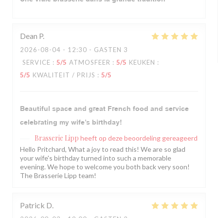
Dean
P
2026-08-04
- 12:30 - GASTEN 3
SERVICE
:
5
/5
ATMOSFEER
:
5
/5
KEUKEN
:
5
/5
KWALITEIT / PRIJS
:
5
/5
Beautiful space and great French food and service
celebrating my wife’s birthday!
Brasserie Lipp
heeft op deze beoordeling gereageerd
Hello Pritchard, What a joy to read this! We are so glad
your wife's birthday turned into such a memorable
evening. We hope to welcome you both back very soon!
The Brasserie Lipp team!
Patrick
D