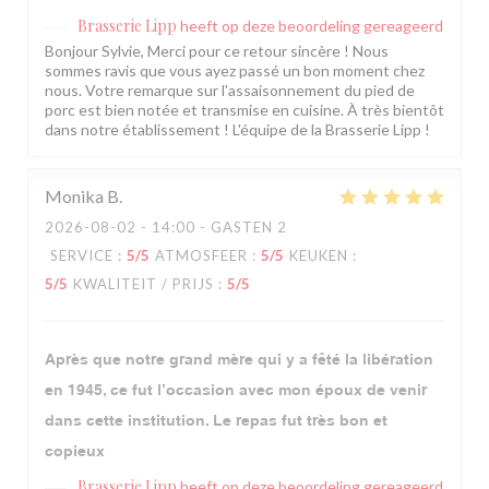
Brasserie Lipp
heeft op deze beoordeling gereageerd
Bonjour Sylvie, Merci pour ce retour sincère ! Nous
sommes ravis que vous ayez passé un bon moment chez
nous. Votre remarque sur l'assaisonnement du pied de
porc est bien notée et transmise en cuisine. À très bientôt
dans notre établissement ! L'équipe de la Brasserie Lipp !
Monika
B
2026-08-02
- 14:00 - GASTEN 2
SERVICE
:
5
/5
ATMOSFEER
:
5
/5
KEUKEN
:
5
/5
KWALITEIT / PRIJS
:
5
/5
Après que notre grand mère qui y a fêté la libération
en 1945, ce fut l’occasion avec mon époux de venir
dans cette institution. Le repas fut très bon et
copieux
Brasserie Lipp
heeft op deze beoordeling gereageerd