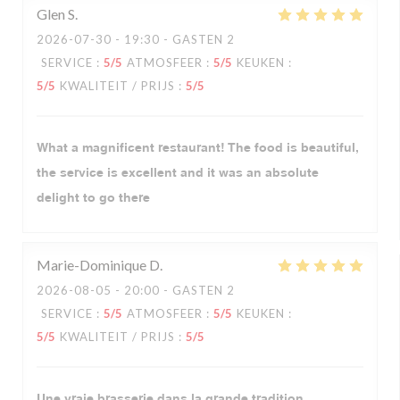
Glen
S
2026-07-30
- 19:30 - GASTEN 2
SERVICE
:
5
/5
ATMOSFEER
:
5
/5
KEUKEN
:
5
/5
KWALITEIT / PRIJS
:
5
/5
What a magnificent restaurant! The food is beautiful,
the service is excellent and it was an absolute
delight to go there
Marie-Dominique
D
2026-08-05
- 20:00 - GASTEN 2
SERVICE
:
5
/5
ATMOSFEER
:
5
/5
KEUKEN
:
5
/5
KWALITEIT / PRIJS
:
5
/5
Une vraie brasserie dans la grande tradition