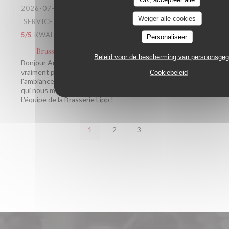
2026-07-28
- 20:30 - GASTEN 12
Weiger alle cookies
SERVICE
:
5
/5
ATMOSFEER
:
5
/5
KEUKEN
:
5
/5
KWALITEIT / PRIJS
:
4
/5
Personaliseer
Brasserie Lipp
heeft op deze beoordeling gereageerd
Beleid voor de bescherming van persoonsge
Bonjour Anne, Merci pour ce beau retour, ça nous fait
vraiment plaisir ! Savoir que le service, la cuisine et
Cookiebeleid
l'ambiance vous ont autant séduite, c'est exactement ce
qui nous motive chaque jour. À très bientôt chez nous !
L'équipe de la Brasserie Lipp !
1
2
3