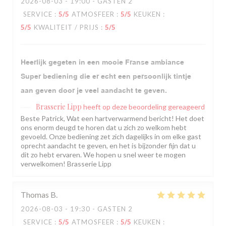
2026-08-03
- 19:00 - GASTEN 2
SERVICE
:
5
/5
ATMOSFEER
:
5
/5
KEUKEN
:
5
/5
KWALITEIT / PRIJS
:
5
/5
Heerlijk gegeten in een mooie Franse ambiance
Super bediening die er echt een persoonlijk tintje
aan geven door je veel aandacht te geven.
Brasserie Lipp
heeft op deze beoordeling gereageerd
Beste Patrick, Wat een hartverwarmend bericht! Het doet
ons enorm deugd te horen dat u zich zo welkom hebt
gevoeld. Onze bediening zet zich dagelijks in om elke gast
oprecht aandacht te geven, en het is bijzonder fijn dat u
dit zo hebt ervaren. We hopen u snel weer te mogen
verwelkomen! Brasserie Lipp
Thomas
B
2026-08-03
- 19:30 - GASTEN 2
SERVICE
:
5
/5
ATMOSFEER
:
5
/5
KEUKEN
: