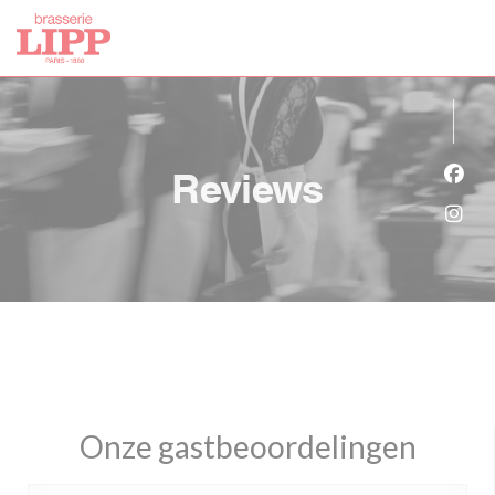
Cookies beheer paneel
Reviews
Face
Inst
Onze gastbeoordelingen