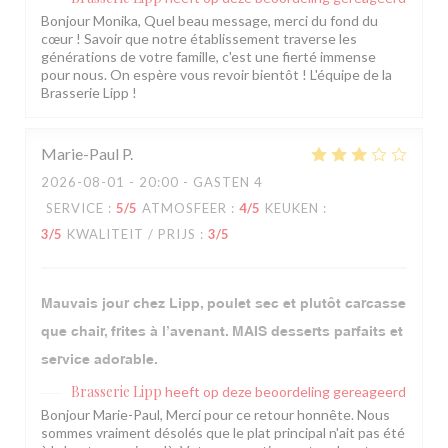
Bonjour Monika, Quel beau message, merci du fond du
cœur ! Savoir que notre établissement traverse les
générations de votre famille, c'est une fierté immense
pour nous. On espère vous revoir bientôt ! L'équipe de la
Brasserie Lipp !
Marie-Paul
P
2026-08-01
- 20:00 - GASTEN 4
SERVICE
:
5
/5
ATMOSFEER
:
4
/5
KEUKEN
:
3
/5
KWALITEIT / PRIJS
:
3
/5
Mauvais jour chez Lipp, poulet sec et plutôt carcasse
que chair, frites à l’avenant. MAIS desserts parfaits et
service adorable.
Brasserie Lipp
heeft op deze beoordeling gereageerd
Bonjour Marie-Paul, Merci pour ce retour honnête. Nous
sommes vraiment désolés que le plat principal n'ait pas été