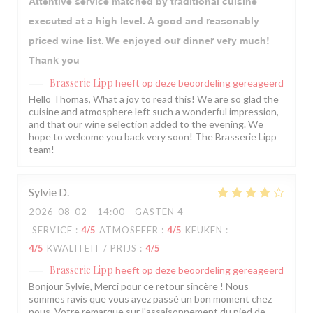
Attentive service matched by traditional cuisine
executed at a high level. A good and reasonably
priced wine list. We enjoyed our dinner very much!
Thank you
Brasserie Lipp
heeft op deze beoordeling gereageerd
Hello Thomas, What a joy to read this! We are so glad the
cuisine and atmosphere left such a wonderful impression,
and that our wine selection added to the evening. We
hope to welcome you back very soon! The Brasserie Lipp
team!
Sylvie
D
2026-08-02
- 14:00 - GASTEN 4
SERVICE
:
4
/5
ATMOSFEER
:
4
/5
KEUKEN
:
4
/5
KWALITEIT / PRIJS
:
4
/5
Brasserie Lipp
heeft op deze beoordeling gereageerd
Bonjour Sylvie, Merci pour ce retour sincère ! Nous
sommes ravis que vous ayez passé un bon moment chez
nous. Votre remarque sur l'assaisonnement du pied de