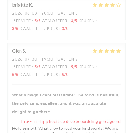
brigitte
K
2026-08-03
- 20:00 - GASTEN 5
SERVICE
:
5
/5
ATMOSFEER
:
3
/5
KEUKEN
:
3
/5
KWALITEIT / PRIJS
:
3
/5
Glen
S
2026-07-30
- 19:30 - GASTEN 2
SERVICE
:
5
/5
ATMOSFEER
:
5
/5
KEUKEN
:
5
/5
KWALITEIT / PRIJS
:
5
/5
What a magnificent restaurant! The food is beautiful,
the service is excellent and it was an absolute
delight to go there
Brasserie Lipp
heeft op deze beoordeling gereageerd
Hello Sinnott, What a joy to read your kind words! We are