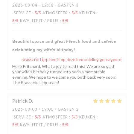
2026-08-04
- 12:30 - GASTEN 3
SERVICE
:
5
/5
ATMOSFEER
:
5
/5
KEUKEN
:
5
/5
KWALITEIT / PRIJS
:
5
/5
Beautiful space and great French food and service
celebrating my wife’s birthday!
Brasserie Lipp
heeft op deze beoordeling gereageerd
Hello Pritchard, What a joy to read this! We are so glad
your wife's birthday turned into such a memorable
evening. We hope to welcome you both back very soon!
The Brasserie Lipp team!
Patrick
D
2026-08-03
- 19:00 - GASTEN 2
SERVICE
:
5
/5
ATMOSFEER
:
5
/5
KEUKEN
:
5
/5
KWALITEIT / PRIJS
:
5
/5