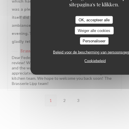
which had good flavor but was a bit tough. Overall, it
sitepagina's te klikken.
was a pleasant experience, although we felt the food
itself did not quite match the price we paid. The
OK, accepteer alle
ambiance and service were the highlights of the
Weiger alle cookies
evening. Thank you to the entire team. We would
Personaliseer
gladly return for the atmosphere and hospitality.
Brasserie Lipp
heeft op deze beoordeling gereageerd
Beleid voor de bescherming van persoonsge
Dear Federico, Thank you so much for this wonderful
Cookiebeleid
review! We are delighted you enjoyed the atmosphere
and the warm service. Your note about the beef is truly
appreciated, and we will make sure to pass it along to our
kitchen team. We hope to welcome you back soon! The
Brasserie Lipp team!
1
2
3