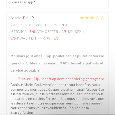
Brasserie Lipp !
Marie-Paul
P
2026-08-01
- 20:00 - GASTEN 4
SERVICE
:
5
/5
ATMOSFEER
:
4
/5
KEUKEN
:
3
/5
KWALITEIT / PRIJS
:
3
/5
Mauvais jour chez Lipp, poulet sec et plutôt carcasse
que chair, frites à l’avenant. MAIS desserts parfaits et
service adorable.
Brasserie Lipp
heeft op deze beoordeling gereageerd
Bonjour Marie-Paul, Merci pour ce retour honnête. Nous
sommes vraiment désolés que le plat principal n'ait pas été
à la hauteur ce jour-là. Votre ressenti nous touche et nous
en parlons en cuisine. En revanche, nous sommes ravis que
les desserts et notre équipe vous aient donné le sourire !
Nous espérons vous revoir bientôt. L'équipe de la
Brasserie Lipp