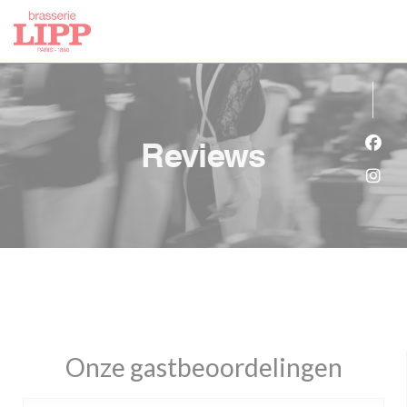
Cookies beheer paneel
Reviews
Face
Inst
Onze gastbeoordelingen