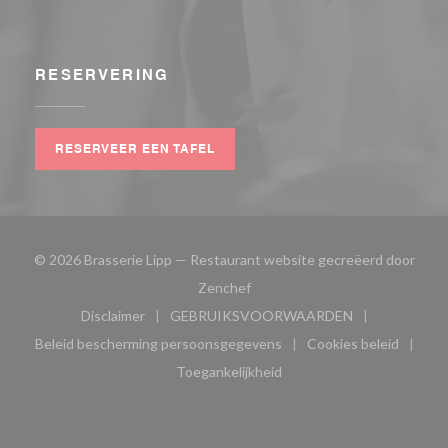
RESERVERING
RESERVEER EEN TAFEL
© 2026 Brasserie Lipp — Restaurant website gecreëerd door
((opent in een nieuw venster))
Zenchef
Disclaimer
GEBRUIKSVOORWAARDEN
((opent in een nieuw venster))
((opent in een nieuw venster
Beleid bescherming persoonsgegevens
Cookies beleid
((opent in een nieuw venster))
((opent in ee
Toegankelijkheid
((opent in een nieuw venster))