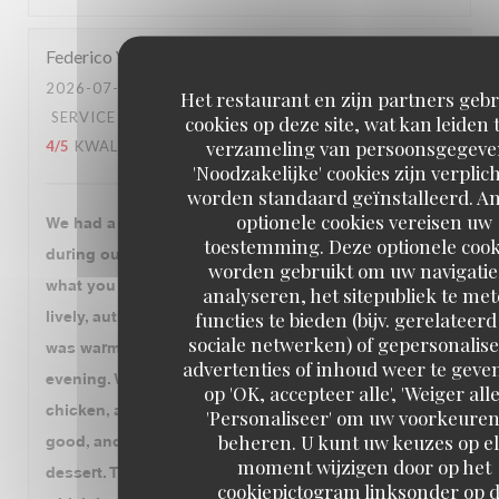
Federico
V
2026-07-30
- 20:00 - GASTEN 3
Het restaurant en zijn partners geb
SERVICE
:
4
/5
ATMOSFEER
:
4
/5
KEUKEN
:
cookies op deze site, wat kan leiden 
verzameling van persoonsgegeve
4
/5
KWALITEIT / PRIJS
:
4
/5
'Noodzakelijke' cookies zijn verplic
worden standaard geïnstalleerd. A
optionele cookies vereisen uw
We had a very enjoyable dinner at Brasserie Lipp
toestemming. Deze optionele cook
during our visit to Paris. The atmosphere is exactly
worden gebruikt om uw navigatie
what you expect from a historic Parisian brasserie:
analyseren, het sitepubliek te me
functies te bieden (bijv. gerelateer
lively, authentic, and full of character. The service
sociale netwerken) of gepersonalis
was warm, attentive, and professional throughout the
advertenties of inhoud weer te geven
evening. We started with the leeks, followed by duck,
op 'OK, accepteer alle', 'Weiger alle
chicken, and beef. The duck and chicken were very
'Personaliseer' om uw voorkeuren
beheren. U kunt uw keuzes op e
good, and we also enjoyed the floating island for
moment wijzigen door op het
dessert. The only disappointment was the beef,
cookiepictogram linksonder op 