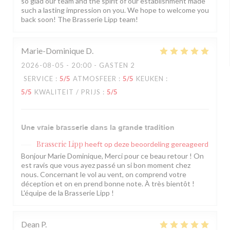
so glad our team and the spirit of our establishment made
such a lasting impression on you. We hope to welcome you
back soon! The Brasserie Lipp team!
Marie-Dominique
D
2026-08-05
- 20:00 - GASTEN 2
SERVICE
:
5
/5
ATMOSFEER
:
5
/5
KEUKEN
:
5
/5
KWALITEIT / PRIJS
:
5
/5
Une vraie brasserie dans la grande tradition
Brasserie Lipp
heeft op deze beoordeling gereageerd
Bonjour Marie Dominique, Merci pour ce beau retour ! On
est ravis que vous ayez passé un si bon moment chez
nous. Concernant le vol au vent, on comprend votre
déception et on en prend bonne note. À très bientôt !
L'équipe de la Brasserie Lipp !
Dean
P