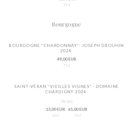
75cl
Bourgogne
BOURGOGNE “CHARDONNAY”- JOSEPH DROUHIN
2024
49,00 EUR
75cl
SAINT-VÉRAN “VIEILLES VIGNES” - DOMAINE
CHARDIGNY 2024
Vin bio
13,00 EUR
65,00 EUR
15cl
75cl