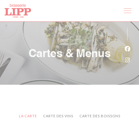
Personnalisation de vos choix en matière de cookies
Cartes & Menus
Face
Inst
LA CARTE
CARTE DES VINS
CARTE DES BOISSONS