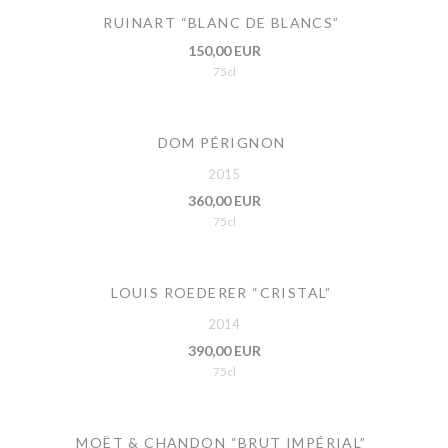
RUINART “BLANC DE BLANCS”
150,00 EUR
75cl
DOM PÉRIGNON
2015
360,00 EUR
75cl
LOUIS ROEDERER “CRISTAL”
2014
390,00 EUR
75cl
MOËT & CHANDON “BRUT IMPÉRIAL”