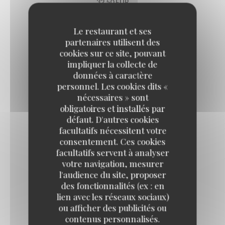
32,50 EUR
Le restaurant et ses
Les plats du jour du jeudi
partenaires utilisent des
cookies sur ce site, pouvant
impliquer la collecte de
CASSOULET LIPP
données à caractère
26,50 EUR
personnel. Les cookies dits «
nécessaires » sont
obligatoires et installés par
AÏOLI DE CABILLAUD
défaut. D'autres cookies
facultatifs nécessitent votre
Œuf plein air, bulots, légumes d'été
consentement. Ces cookies
29,50 EUR
facultatifs servent à analyser
votre navigation, mesurer
l'audience du site, proposer
Les plats du jour du vendredi
des fonctionnalités (ex : en
lien avec les réseaux sociaux)
ou afficher des publicités ou
RAIE AU BEURRE NOISETTE, CÂPRES
contenus personnalisés.