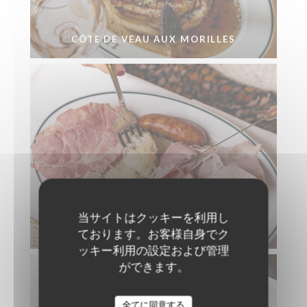
CÔTE DE VEAU AUX MORILLES
当サイトはクッキーを利用し
CHOUCROUTE
ております。お客様自身でク
ッキー利用の設定および管理
ができます。
全てに同意する