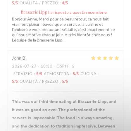
5
/5
QUALITÀ / PREZZO
:
4
/5
Brasserie Lipp
ha risposto a questa recensione
Bonjour Anne, Merci pour ce beau retour, ça nous fait
vraiment plaisir ! Savoir que le service, la cuisine et
l'ambiance vous ont autant séduite, c'est exactement ce
qui nous motive chaque jour. À très bientôt chez nous !
L'équipe de la Brasserie Lipp !
John
B
2026-07-27
- 18:30 - OSPITI 5
SERVIZIO
:
5
/5
ATMOSFERA
:
5
/5
CUCINA
:
5
/5
QUALITÀ / PREZZO
:
5
/5
This was our third time eating at Brasserie Lipp, and
it was as good as ever. The professional of the
servers is impeccable. The food is always amazing,
and the dedication to tradition impressive. Between