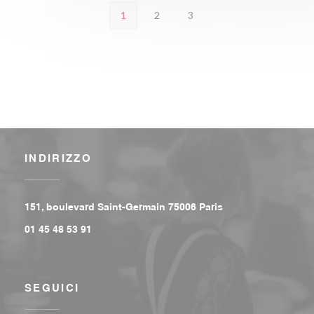
1
2
3
INDIRIZZO
((apre una nuova fi
151, boulevard Saint-Germain 75006 Paris
01 45 48 53 91
SEGUICI