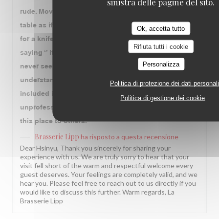
sinistra delle pagine del sito.
rude. Moving around the cutlery several times on my
table as if we didn’t exist, and when my friend asked
Ok, accetta tutto
for a knife for meat, he had to ‘’ educate’’ my friend by
Rifiuta tutti i cookie
saying ‘’ it was a fish knife, you seem like you’ve
Personalizza
never seen it before with a sarcastic laughter ‘’. I
understand in France, nicety probably is not
Politica di protezione dei dati personali
included in the service. But this is purely
Politica di gestione dei cookie
unprofessionalism. Will never visit nor recommend
this place to others.
Brasserie Lipp
ha risposto a questa recensione
Dear Hsinyu, Thank you sincerely for sharing your
experience with us. We are truly sorry to hear that your
visit fell short of the warm and respectful welcome every
guest deserves. Your feelings are completely valid, and we
hear you. Please feel free to reach out to us directly if you
would like to discuss this further. Warm regards, La
Brasserie Lipp