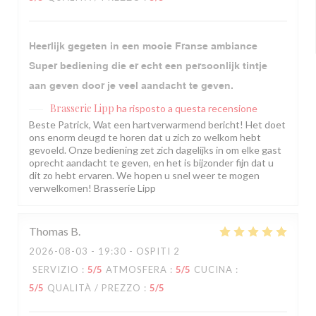
Heerlijk gegeten in een mooie Franse ambiance
Super bediening die er echt een persoonlijk tintje
aan geven door je veel aandacht te geven.
Brasserie Lipp
ha risposto a questa recensione
Beste Patrick, Wat een hartverwarmend bericht! Het doet
ons enorm deugd te horen dat u zich zo welkom hebt
gevoeld. Onze bediening zet zich dagelijks in om elke gast
oprecht aandacht te geven, en het is bijzonder fijn dat u
dit zo hebt ervaren. We hopen u snel weer te mogen
verwelkomen! Brasserie Lipp
Thomas
B
2026-08-03
- 19:30 - OSPITI 2
SERVIZIO
:
5
/5
ATMOSFERA
:
5
/5
CUCINA
:
5
/5
QUALITÀ / PREZZO
:
5
/5