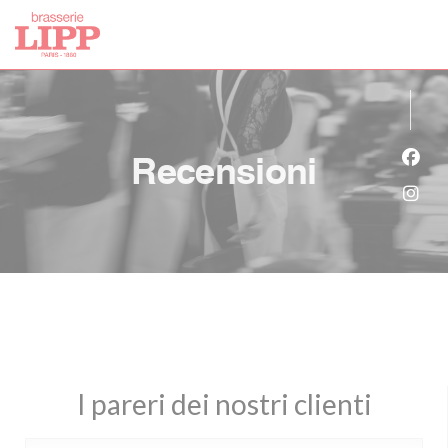
Personalizzazione delle tue scelte sui cookie
Recensioni
Face
Inst
I pareri dei nostri clienti