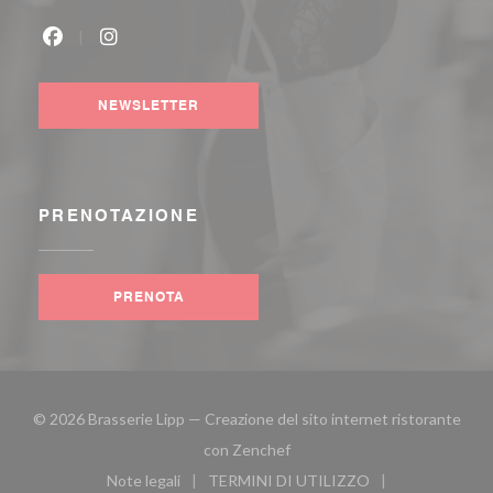
Facebook ((apre una nuova finestra))
Instagram ((apre una nuova finestra))
NEWSLETTER
PRENOTAZIONE
PRENOTA
© 2026 Brasserie Lipp — Creazione del sito internet ristorante
((apre una nuova finestra))
con
Zenchef
Note legali
TERMINI DI UTILIZZO