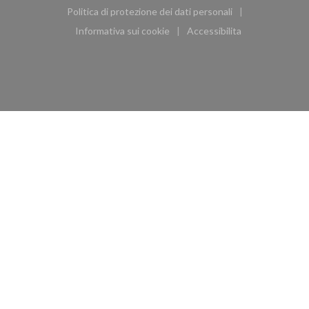
((apre una nuova finestra))
((apre una nuova finestra))
Politica di protezione dei dati personali
((apre una nuova finestra))
Informativa sui cookie
Accessibilita
((apre una nuova finestra))
((apre una nuova finest