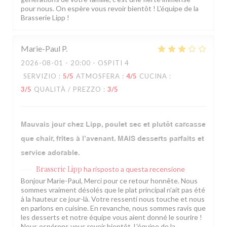
pour nous. On espère vous revoir bientôt ! L'équipe de la
Brasserie Lipp !
Marie-Paul
P
2026-08-01
- 20:00 - OSPITI 4
SERVIZIO
:
5
/5
ATMOSFERA
:
4
/5
CUCINA
:
3
/5
QUALITÀ / PREZZO
:
3
/5
Mauvais jour chez Lipp, poulet sec et plutôt carcasse
que chair, frites à l’avenant. MAIS desserts parfaits et
service adorable.
Brasserie Lipp
ha risposto a questa recensione
Bonjour Marie-Paul, Merci pour ce retour honnête. Nous
sommes vraiment désolés que le plat principal n'ait pas été
à la hauteur ce jour-là. Votre ressenti nous touche et nous
en parlons en cuisine. En revanche, nous sommes ravis que
les desserts et notre équipe vous aient donné le sourire !
Nous espérons vous revoir bientôt. L'équipe de la