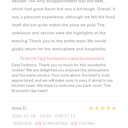
dessert. The only disappointment was the beef,
which had good flavor but was a bit tough. Overall, it
was a pleasant experience, although we felt the food
itself did not quite match the price we paid. The
ambiance and service were the highlights of the
evening. Thank you to the entire team. We would
gladly return for the atmosphere and hospitality.
Brasserie Lipp
ha risposto a questa recensione
Dear Federico, Thank you so much for this wonderful
review! We are delighted you enjoyed the atmosphere
and the warm service. Your note about the beef is truly
appreciated, and we will make sure to pass it along to our
kitchen team. We hope to welcome you back soon! The
Brasserie Lipp team!
Anne
D
2026-07-28
- 20:30 - OSPITI 12
SERVIZIO
:
5
/5
ATMOSFERA
:
5
/5
CUCINA
: