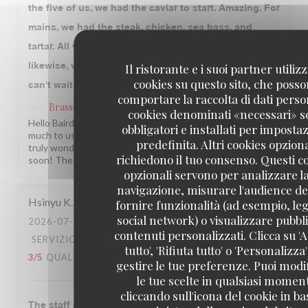
the five of us, we had the caviar to start. Amazing. For
mains, we had the steak, chicken, sea bass, and
tartar. All were delicious and we'll prepared. Dessert,
likewise, was great, especially the tarte tartin. We
Il ristorante e i suoi partner utiliz
cookies su questo sito, che poss
can't wait to return. Merci!
comportare la raccolta di dati person
Brasserie Lipp
ha risposto a questa recensione
cookies denominati «necessari» 
Hello Baird, What a joy to read this! Your loyalty means so
obbligatori e installati per imposta
much to us, and knowing each visit has been memorable is
predefinita. Altri cookies opziona
truly wonderful. We look forward to welcoming you back
richiedono il tuo consenso. Questi c
soon! The Brasserie Lipp team!
opzionali servono per analizzare l
navigazione, misurare l'audience del
Hsinyu
K
fornire funzionalità (ad esempio, leg
social network) o visualizzare pubbli
2026-07-27
- 20:00 - OSPITI 2
contenuti personalizzati. Clicca su '
SERVIZIO
:
1
/5
ATMOSFERA
:
2
/5
CUCINA
:
tutto', 'Rifiuta tutto' o 'Personalizza
3
/5
QUALITÀ / PREZZO
:
1
/5
gestire le tue preferenze. Puoi modi
le tue scelte in qualsiasi momen
cliccando sull'icona del cookie in ba
The staff attended to us was unprofessional and