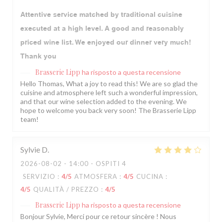
Attentive service matched by traditional cuisine
executed at a high level. A good and reasonably
priced wine list. We enjoyed our dinner very much!
Thank you
Brasserie Lipp
ha risposto a questa recensione
Hello Thomas, What a joy to read this! We are so glad the
cuisine and atmosphere left such a wonderful impression,
and that our wine selection added to the evening. We
hope to welcome you back very soon! The Brasserie Lipp
team!
Sylvie
D
2026-08-02
- 14:00 - OSPITI 4
SERVIZIO
:
4
/5
ATMOSFERA
:
4
/5
CUCINA
:
4
/5
QUALITÀ / PREZZO
:
4
/5
Brasserie Lipp
ha risposto a questa recensione
Bonjour Sylvie, Merci pour ce retour sincère ! Nous