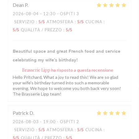
Dean
P
2026-08-04
- 12:30 - OSPITI 3
SERVIZIO
:
5
/5
ATMOSFERA
:
5
/5
CUCINA
:
5
/5
QUALITÀ / PREZZO
:
5
/5
Beautiful space and great French food and service
celebrating my wife’s birthday!
Brasserie Lipp
ha risposto a questa recensione
Hello Pritchard, What a joy to read this! We are so glad
your wife's birthday turned into such a memorable
evening. We hope to welcome you both back very soon!
The Brasserie Lipp team!
Patrick
D
2026-08-03
- 19:00 - OSPITI 2
SERVIZIO
:
5
/5
ATMOSFERA
:
5
/5
CUCINA
:
5
/5
QUALITÀ / PREZZO
:
5
/5