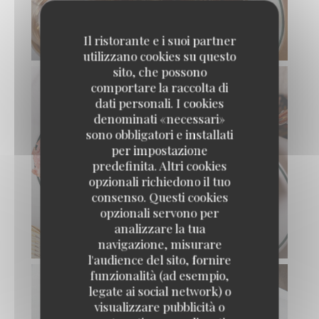
Il ristorante e i suoi partner
CÔTE DE VEAU AUX MORILLES
utilizzano cookies su questo
sito, che possono
comportare la raccolta di
dati personali. I cookies
denominati «necessari»
sono obbligatori e installati
per impostazione
predefinita. Altri cookies
opzionali richiedono il tuo
consenso. Questi cookies
opzionali servono per
analizzare la tua
CHOUCROUTE
navigazione, misurare
l'audience del sito, fornire
funzionalità (ad esempio,
legate ai social network) o
visualizzare pubblicità o