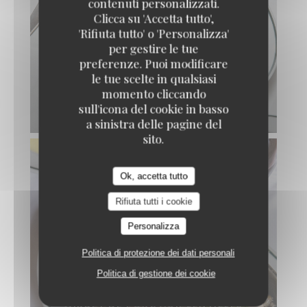
contenuti personalizzati.
Clicca su 'Accetta tutto',
'Rifiuta tutto' o 'Personalizza'
per gestire le tue
preferenze. Puoi modificare
le tue scelte in qualsiasi
momento cliccando
sull'icona del cookie in basso
ANDOUILLETTE AAAAA
a sinistra delle pagine del
sito.
Ok, accetta tutto
Rifiuta tutti i cookie
Personalizza
Politica di protezione dei dati personali
Politica di gestione dei cookie
JARRET DE PORC AUX LENTILLES