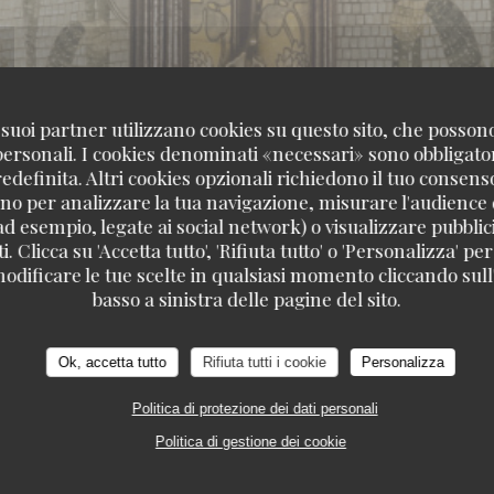
 i suoi partner utilizzano cookies su questo sito, che posso
 personali. I cookies denominati «necessari» sono obbligatori
definita. Altri cookies opzionali richiedono il tuo consens
no per analizzare la tua navigazione, misurare l'audience d
ad esempio, legate ai social network) o visualizzare pubblic
. Clicca su 'Accetta tutto', 'Rifiuta tutto' o 'Personalizza' per
odificare le tue scelte in qualsiasi momento cliccando sull'
basso a sinistra delle pagine del sito.
Ok, accetta tutto
Rifiuta tutti i cookie
Personalizza
ERIA
151, BOULEVARD SAINT-GERMAIN 75006
Politica di protezione dei dati personali
Politica di gestione dei cookie