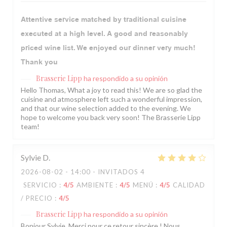
Attentive service matched by traditional cuisine
executed at a high level. A good and reasonably
priced wine list. We enjoyed our dinner very much!
Thank you
Brasserie Lipp
ha respondido a su opinión
Hello Thomas, What a joy to read this! We are so glad the
cuisine and atmosphere left such a wonderful impression,
and that our wine selection added to the evening. We
hope to welcome you back very soon! The Brasserie Lipp
team!
Sylvie
D
2026-08-02
- 14:00 - INVITADOS 4
SERVICIO
:
4
/5
AMBIENTE
:
4
/5
MENÚ
:
4
/5
CALIDAD
/ PRECIO
:
4
/5
Brasserie Lipp
ha respondido a su opinión
Bonjour Sylvie, Merci pour ce retour sincère ! Nous