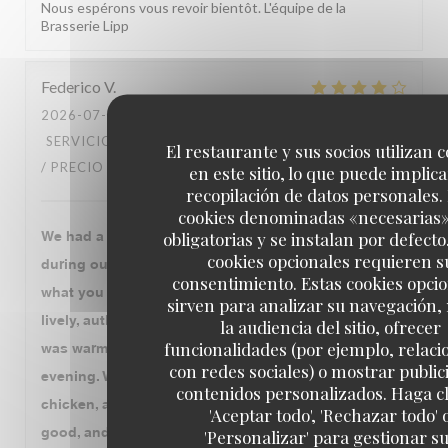
Nous espérons vous revoir bientôt. L'équipe de la
Brasserie Lipp
Federico
V
2026-07-30
- 20:00 - INVITADOS 3
SERVICIO
:
4
/5
AMBIENTE
:
4
/5
MENÚ
:
4
/5
CALIDAD
El restaurante y sus socios utilizan 
/ PRECIO
:
4
/5
en este sitio, lo que puede implica
recopilación de datos personales.
cookies denominadas «necesarias
obligatorias y se instalan por defecto
We had a very enjoyable dinner at Brasserie Lipp
cookies opcionales requieren s
during our visit to Paris. The atmosphere is exactly
consentimiento. Estas cookies opci
what you expect from a historic Parisian brasserie:
sirven para analizar su navegación,
lively, authentic, and full of character. The service
la audiencia del sitio, ofrecer
funcionalidades (por ejemplo, relac
was warm, attentive, and professional throughout the
con redes sociales) o mostrar public
evening. We started with the leeks, followed by duck,
contenidos personalizados. Haga cl
chicken, and beef. The duck and chicken were very
'Aceptar todo', 'Rechazar todo' 
good, and we also enjoyed the floating island for
'Personalizar' para gestionar s