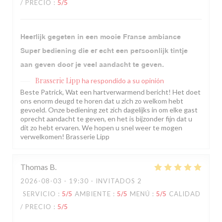
/ PRECIO
:
5
/5
Heerlijk gegeten in een mooie Franse ambiance
Super bediening die er echt een persoonlijk tintje
aan geven door je veel aandacht te geven.
Brasserie Lipp
ha respondido a su opinión
Beste Patrick, Wat een hartverwarmend bericht! Het doet
ons enorm deugd te horen dat u zich zo welkom hebt
gevoeld. Onze bediening zet zich dagelijks in om elke gast
oprecht aandacht te geven, en het is bijzonder fijn dat u
dit zo hebt ervaren. We hopen u snel weer te mogen
verwelkomen! Brasserie Lipp
Thomas
B
2026-08-03
- 19:30 - INVITADOS 2
SERVICIO
:
5
/5
AMBIENTE
:
5
/5
MENÚ
:
5
/5
CALIDAD
/ PRECIO
:
5
/5