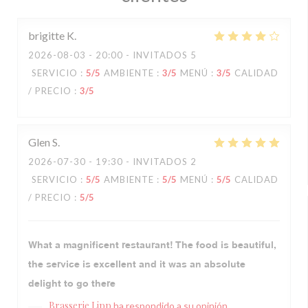
brigitte
K
2026-08-03
- 20:00 - INVITADOS 5
SERVICIO
:
5
/5
AMBIENTE
:
3
/5
MENÚ
:
3
/5
CALIDAD
/ PRECIO
:
3
/5
Glen
S
2026-07-30
- 19:30 - INVITADOS 2
SERVICIO
:
5
/5
AMBIENTE
:
5
/5
MENÚ
:
5
/5
CALIDAD
/ PRECIO
:
5
/5
What a magnificent restaurant! The food is beautiful,
the service is excellent and it was an absolute
delight to go there
Brasserie Lipp
ha respondido a su opinión