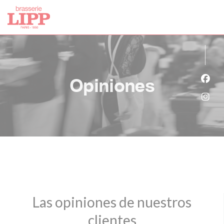
Personalización de sus opciones de cookies
Opiniones
Face
Inst
Las opiniones de nuestros
clientes