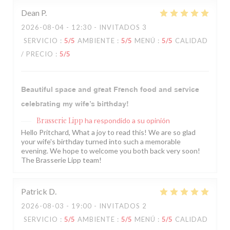
Dean
P
2026-08-04
- 12:30 - INVITADOS 3
SERVICIO
:
5
/5
AMBIENTE
:
5
/5
MENÚ
:
5
/5
CALIDAD
/ PRECIO
:
5
/5
Beautiful space and great French food and service
celebrating my wife’s birthday!
Brasserie Lipp
ha respondido a su opinión
Hello Pritchard, What a joy to read this! We are so glad
your wife's birthday turned into such a memorable
evening. We hope to welcome you both back very soon!
The Brasserie Lipp team!
Patrick
D
2026-08-03
- 19:00 - INVITADOS 2
SERVICIO
:
5
/5
AMBIENTE
:
5
/5
MENÚ
:
5
/5
CALIDAD