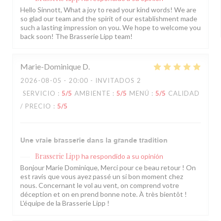
Hello Sinnott, What a joy to read your kind words! We are
so glad our team and the spirit of our establishment made
such a lasting impression on you. We hope to welcome you
back soon! The Brasserie Lipp team!
Marie-Dominique
D
2026-08-05
- 20:00 - INVITADOS 2
SERVICIO
:
5
/5
AMBIENTE
:
5
/5
MENÚ
:
5
/5
CALIDAD
/ PRECIO
:
5
/5
Une vraie brasserie dans la grande tradition
Brasserie Lipp
ha respondido a su opinión
Bonjour Marie Dominique, Merci pour ce beau retour ! On
est ravis que vous ayez passé un si bon moment chez
nous. Concernant le vol au vent, on comprend votre
déception et on en prend bonne note. À très bientôt !
L'équipe de la Brasserie Lipp !