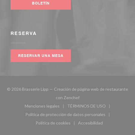
BOLETÍN
RESERVA
RESERVAR UNA MESA
© 2026 Brasserie Lipp — Creación de página web de restaurante
((abre en una nueva ventana))
con
Zenchef
Menciones legales
TÉRMINOS DE USO
((abre en una nueva ventana))
((abre en una nueva ven
Política de protección de datos personales
((abre en una nueva ventana))
Política de cookies
Accesibilidad
((abre en una nueva ventana))
((abre en una nueva ven