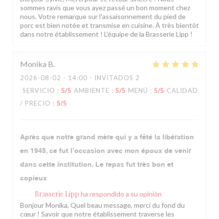
sommes ravis que vous ayez passé un bon moment chez
nous. Votre remarque sur l'assaisonnement du pied de
porc est bien notée et transmise en cuisine. À très bientôt
dans notre établissement ! L'équipe de la Brasserie Lipp !
Monika
B
2026-08-02
- 14:00 - INVITADOS 2
SERVICIO
:
5
/5
AMBIENTE
:
5
/5
MENÚ
:
5
/5
CALIDAD
/ PRECIO
:
5
/5
Après que notre grand mère qui y a fêté la libération
en 1945, ce fut l’occasion avec mon époux de venir
dans cette institution. Le repas fut très bon et
copieux
Brasserie Lipp
ha respondido a su opinión
Bonjour Monika, Quel beau message, merci du fond du
cœur ! Savoir que notre établissement traverse les