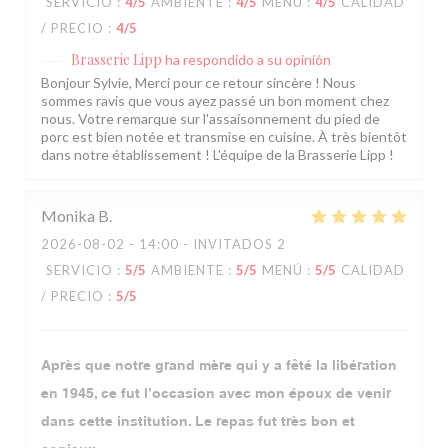
SERVICIO
:
4
/5
AMBIENTE
:
4
/5
MENÚ
:
4
/5
CALIDAD
/ PRECIO
:
4
/5
Brasserie Lipp
ha respondido a su opinión
Bonjour Sylvie, Merci pour ce retour sincère ! Nous
sommes ravis que vous ayez passé un bon moment chez
nous. Votre remarque sur l'assaisonnement du pied de
porc est bien notée et transmise en cuisine. À très bientôt
dans notre établissement ! L'équipe de la Brasserie Lipp !
Monika
B
2026-08-02
- 14:00 - INVITADOS 2
SERVICIO
:
5
/5
AMBIENTE
:
5
/5
MENÚ
:
5
/5
CALIDAD
/ PRECIO
:
5
/5
Après que notre grand mère qui y a fêté la libération
en 1945, ce fut l’occasion avec mon époux de venir
dans cette institution. Le repas fut très bon et