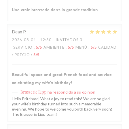
Une vraie brasserie dans la grande tradition
Dean
P
2026-08-04
- 12:30 - INVITADOS 3
SERVICIO
:
5
/5
AMBIENTE
:
5
/5
MENÚ
:
5
/5
CALIDAD
/ PRECIO
:
5
/5
Beautiful space and great French food and service
celebrating my wife’s birthday!
Brasserie Lipp
ha respondido a su opinión
Hello Pritchard, What a joy to read this! We are so glad
your wife's birthday turned into such a memorable
evening. We hope to welcome you both back very soon!
The Brasserie Lipp team!