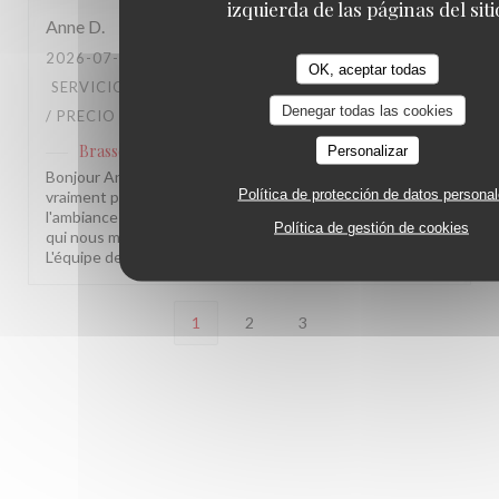
izquierda de las páginas del siti
Anne
D
2026-07-28
- 20:30 - INVITADOS 12
OK, aceptar todas
SERVICIO
:
5
/5
AMBIENTE
:
5
/5
MENÚ
:
5
/5
CALIDAD
Denegar todas las cookies
/ PRECIO
:
4
/5
Brasserie Lipp
Personalizar
ha respondido a su opinión
Bonjour Anne, Merci pour ce beau retour, ça nous fait
Política de protección de datos persona
vraiment plaisir ! Savoir que le service, la cuisine et
l'ambiance vous ont autant séduite, c'est exactement ce
Política de gestión de cookies
qui nous motive chaque jour. À très bientôt chez nous !
L'équipe de la Brasserie Lipp !
1
2
3