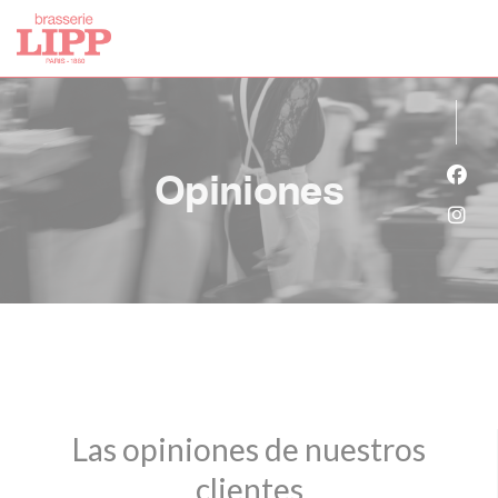
Personalización de sus opciones de cookies
Opiniones
Face
Inst
Las opiniones de nuestros
clientes