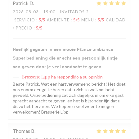
Patrick
D
2026-08-03
- 19:00 - INVITADOS 2
SERVICIO
:
5
/5
AMBIENTE
:
5
/5
MENÚ
:
5
/5
CALIDAD
/ PRECIO
:
5
/5
Heerlijk gegeten in een mooie Franse ambiance
Super bediening die er echt een persoonlijk tintje
aan geven door je veel aandacht te geven.
Brasserie Lipp
ha respondido a su opinión
Beste Patrick, Wat een hartverwarmend bericht! Het doet
ons enorm deugd te horen dat u zich zo welkom hebt
gevoeld. Onze bediening zet zich dagelijks in om elke gast
oprecht aandacht te geven, en het is bijzonder fijn dat u
dit zo hebt ervaren. We hopen u snel weer te mogen
verwelkomen! Brasserie Lipp
Thomas
B