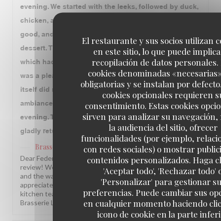
evening. We started with the leeks, followed by duck,
chicken, and beef. The duck and chicken were very
good, and we also enjoyed the floating island for
El restaurante y sus socios utilizan 
dessert. The only disappointment was the beef,
en este sitio, lo que puede implica
recopilación de datos personales.
which had good flavor but was a bit tough. Overall, it
cookies denominadas «necesarias
was a pleasant experience, although we felt the food
obligatorias y se instalan por defecto
itself did not quite match the price we paid. The
cookies opcionales requieren s
ambiance and service were the highlights of the
consentimiento. Estas cookies opci
sirven para analizar su navegación,
evening. Thank you to the entire team. We would
la audiencia del sitio, ofrecer
gladly return for the atmosphere and hospitality.
funcionalidades (por ejemplo, relac
Brasserie Lipp
ha respondido a su opinión
con redes sociales) o mostrar public
contenidos personalizados. Haga cl
Dear Federico, Thank you so much for this wonderful
review! We are delighted you enjoyed the atmosphere
'Aceptar todo', 'Rechazar todo' 
and the warm service. Your note about the beef is truly
'Personalizar' para gestionar s
appreciated, and we will make sure to pass it along to our
preferencias. Puede cambiar sus op
kitchen team. We hope to welcome you back soon! The
en cualquier momento haciendo clic
Brasserie Lipp team!
icono de cookie en la parte infer