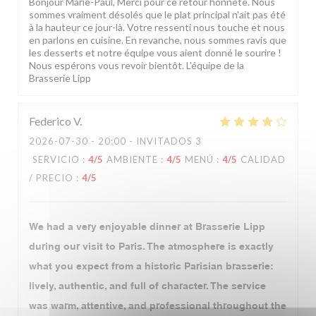
Bonjour Marie-Paul, Merci pour ce retour honnête. Nous
sommes vraiment désolés que le plat principal n'ait pas été
à la hauteur ce jour-là. Votre ressenti nous touche et nous
en parlons en cuisine. En revanche, nous sommes ravis que
les desserts et notre équipe vous aient donné le sourire !
Nous espérons vous revoir bientôt. L'équipe de la
Brasserie Lipp
Federico
V
2026-07-30
- 20:00 - INVITADOS 3
SERVICIO
:
4
/5
AMBIENTE
:
4
/5
MENÚ
:
4
/5
CALIDAD
/ PRECIO
:
4
/5
We had a very enjoyable dinner at Brasserie Lipp
during our visit to Paris. The atmosphere is exactly
what you expect from a historic Parisian brasserie:
lively, authentic, and full of character. The service
was warm, attentive, and professional throughout the