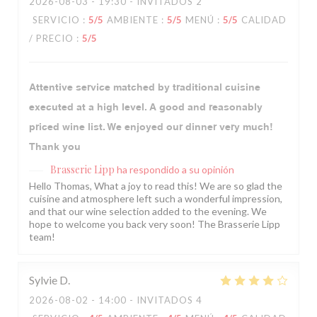
2026-08-03
- 19:30 - INVITADOS 2
SERVICIO
:
5
/5
AMBIENTE
:
5
/5
MENÚ
:
5
/5
CALIDAD
/ PRECIO
:
5
/5
Attentive service matched by traditional cuisine
executed at a high level. A good and reasonably
priced wine list. We enjoyed our dinner very much!
Thank you
Brasserie Lipp
ha respondido a su opinión
Hello Thomas, What a joy to read this! We are so glad the
cuisine and atmosphere left such a wonderful impression,
and that our wine selection added to the evening. We
hope to welcome you back very soon! The Brasserie Lipp
team!
Sylvie
D
2026-08-02
- 14:00 - INVITADOS 4