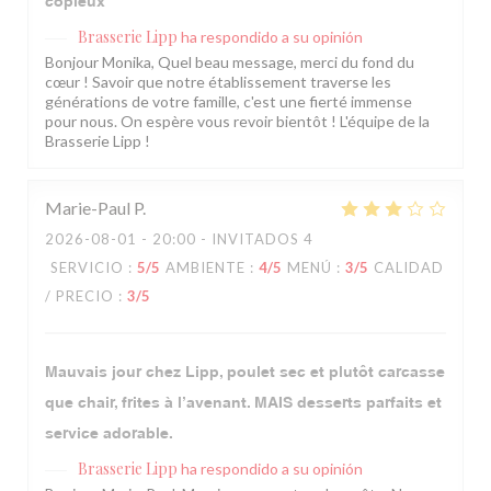
copieux
Brasserie Lipp
ha respondido a su opinión
Bonjour Monika, Quel beau message, merci du fond du
cœur ! Savoir que notre établissement traverse les
générations de votre famille, c'est une fierté immense
pour nous. On espère vous revoir bientôt ! L'équipe de la
Brasserie Lipp !
Marie-Paul
P
2026-08-01
- 20:00 - INVITADOS 4
SERVICIO
:
5
/5
AMBIENTE
:
4
/5
MENÚ
:
3
/5
CALIDAD
/ PRECIO
:
3
/5
Mauvais jour chez Lipp, poulet sec et plutôt carcasse
que chair, frites à l’avenant. MAIS desserts parfaits et
service adorable.
Brasserie Lipp
ha respondido a su opinión