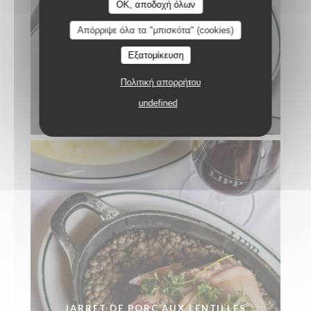
OK, αποδοχή όλων
Απόρριψε όλα τα "μπισκότα" (cookies)
Εξατομίκευση
Πολιτική απορρήτου
undefined
ANDOUILLETTE AAAAA
JARRET DE PORC AUX LENTILLES