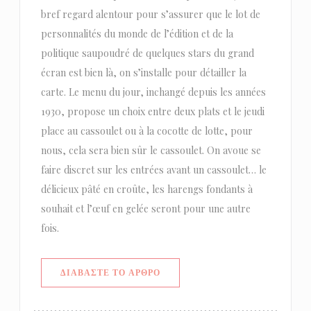
bref regard alentour pour s’assurer que le lot de
personnalités du monde de l’édition et de la
politique saupoudré de quelques stars du grand
écran est bien là, on s’installe pour détailler la
carte. Le menu du jour, inchangé depuis les années
1930, propose un choix entre deux plats et le jeudi
place au cassoulet ou à la cocotte de lotte, pour
nous, cela sera bien sûr le cassoulet. On avoue se
faire discret sur les entrées avant un cassoulet… le
délicieux pâté en croûte, les harengs fondants à
souhait et l’œuf en gelée seront pour une autre
fois.
((ΑΝΟΊΓΕΙ ΣΕ ΝΈΟ ΠΑΡΆΘΥΡΟ))
ΔΙΑΒΆΣΤΕ ΤΟ ΆΡΘΡΟ