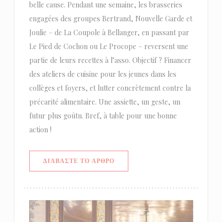
belle cause. Pendant une semaine, les brasseries
engagées des groupes Bertrand, Nouvelle Garde et
Joulie – de La Coupole à Bellanger, en passant par
Le Pied de Cochon ou Le Procope – reversent une
partie de leurs recettes à l’asso. Objectif ? Financer
des ateliers de cuisine pour les jeunes dans les
collèges et foyers, et lutter concrètement contre la
précarité alimentaire. Une assiette, un geste, un
futur plus goûtu. Bref, à table pour une bonne
action !
((ΑΝΟΊΓΕΙ ΣΕ ΝΈΟ ΠΑΡΆΘΥΡΟ))
ΔΙΑΒΆΣΤΕ ΤΟ ΆΡΘΡΟ