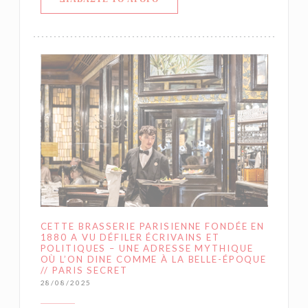
CETTE BRASSERIE PARISIENNE FONDÉE EN
1880 A VU DÉFILER ÉCRIVAINS ET
POLITIQUES – UNE ADRESSE MYTHIQUE
OÙ L’ON DINE COMME À LA BELLE-ÉPOQUE
// PARIS SECRET
28/08/2025