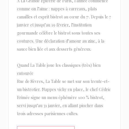
À La Grande Épicerie de Paris, l’année commence
comme on l’aime : nappes à carreaux, plats
canailles et esprit bistrot au cœur du 7ᵉ. Depuis le 7
janvier et jusqu’au 19 février, l’institution
gourmande célèbre le bistrot sous toutes ses
coutures. Une déclaration d’amour au zinc, à la
sauce bien liée et aux desserts généreux.
Quand La Table joue les classiques (très) bien
entourée
Rue de Sèvres, La Table se met sur son trente-et-
un bistrotier. Nappes vichy en place, le chef Cédric
Erimée signe un menu éphémère 100 % bistrot,
servi jusqu’au 31 janvier, en allant piocher dans
trois adresses parisiennes cultes.