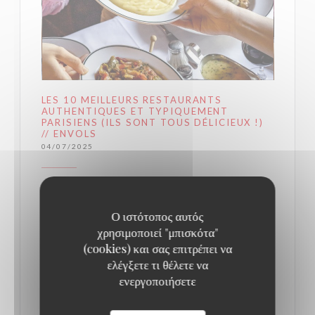
LES 10 MEILLEURS RESTAURANTS
AUTHENTIQUES ET TYPIQUEMENT
PARISIENS (ILS SONT TOUS DÉLICIEUX !)
// ENVOLS
04/07/2025
La Brasserie Lipp
Ο ιστότοπος αυτός
Au cœur du très animé Saint-Germain-des-Prés, la
χρησιμοποιεί "μπισκότα"
(cookies) και σας επιτρέπει να
Brasserie parisienne Lipp conserve le charme
ελέγξετε τι θέλετε να
d’antan et l’esthétique artistique du début du siècle
ενεργοποιήσετε
dernier. Dans cette institution du quartier chic de la
Rive Gauche, on retrouve avec joie les piliers de la