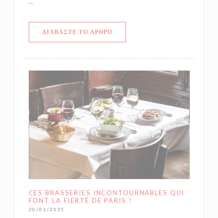
...
((ΑΝΟΊΓΕΙ ΣΕ ΝΈΟ ΠΑΡΆΘΥΡΟ))
ΔΙΑΒΆΣΤΕ ΤΟ ΆΡΘΡΟ
CES BRASSERIES INCONTOURNABLES QUI
FONT LA FIERTÉ DE PARIS !
20/01/2025