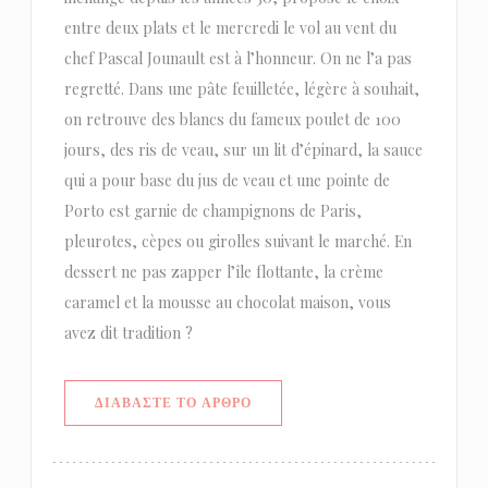
entre deux plats et le mercredi le vol au vent du
chef Pascal Jounault est à l’honneur. On ne l’a pas
regretté. Dans une pâte feuilletée, légère à souhait,
on retrouve des blancs du fameux poulet de 100
jours, des ris de veau, sur un lit d’épinard, la sauce
qui a pour base du jus de veau et une pointe de
Porto est garnie de champignons de Paris,
pleurotes, cèpes ou girolles suivant le marché. En
dessert ne pas zapper l’île flottante, la crème
caramel et la mousse au chocolat maison, vous
avez dit tradition ?
((ΑΝΟΊΓΕΙ ΣΕ ΝΈΟ ΠΑΡΆΘΥΡΟ))
ΔΙΑΒΆΣΤΕ ΤΟ ΆΡΘΡΟ