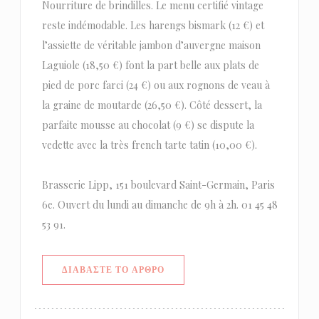
Nourriture de brindilles. Le menu certifié vintage
reste indémodable. Les harengs bismark (12 €) et
l’assiette de véritable jambon d’auvergne maison
Laguiole (18,50 €) font la part belle aux plats de
pied de porc farci (24 €) ou aux rognons de veau à
la graine de moutarde (26,50 €). Côté dessert, la
parfaite mousse au chocolat (9 €) se dispute la
vedette avec la très french tarte tatin (10,00 €).
Brasserie Lipp, 151 boulevard Saint-Germain, Paris
6e. Ouvert du lundi au dimanche de 9h à 2h. 01 45 48
53 91.
((ΑΝΟΊΓΕΙ ΣΕ ΝΈΟ ΠΑΡΆΘΥΡΟ))
ΔΙΑΒΆΣΤΕ ΤΟ ΆΡΘΡΟ