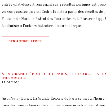
entrée-plat-dessert reprenant ces 3 recettes iconiques est prop
version revisitée du chef Cédric Erimée à partir des recettes de 3 
Fontaine de Mars, le Bistrot des Tournelles et la Brasserie Lipp.
familiariser à l'univers bistrotier, en un seul repas
((ÖFFNET EIN NEUES FENSTER))
DEN ARTIKEL LESEN
À LA GRANDE ÉPICERIE DE PARIS, LE BISTROT FAIT
INFRAROUGE
12/01/2026
Jusqu’au 19 février, La Grande Épicerie de Paris se met à l’heure
canailles, sauces bien senties, pop-ups gourmands et esprit zinc 