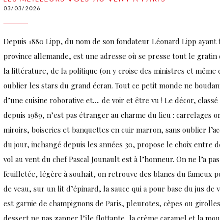
03/03/2026
Depuis 1880 Lipp, du nom de son fondateur Léonard Lipp ayant f
province allemande, est une adresse où se presse tout le gratin
la littérature, de la politique (on y croise des ministres et même
oublier les stars du grand écran. Tout ce petit monde ne boudant
d’une cuisine roborative et…. de voir et être vu ! Le décor, clas
depuis 1989, n’est pas étranger au charme du lieu : carrelages o
miroirs, boiseries et banquettes en cuir marron, sans oublier l’
du jour, inchangé depuis les années 30, propose le choix entre d
vol au vent du chef Pascal Jounault est à l’honneur. On ne l’a pa
feuilletée, légère à souhait, on retrouve des blancs du fameux po
de veau, sur un lit d’épinard, la sauce qui a pour base du jus de
est garnie de champignons de Paris, pleurotes, cèpes ou girolles
dessert ne pas zapper l’île flottante, la crème caramel et la mo