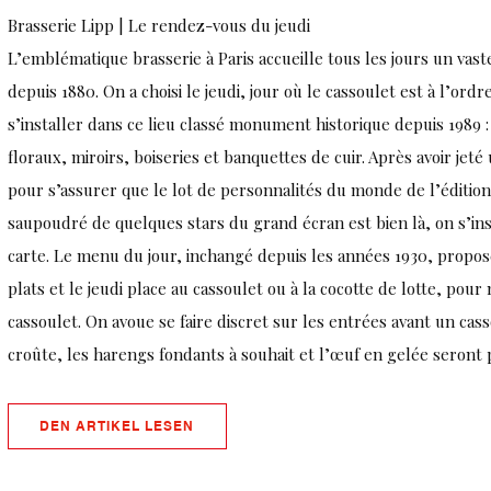
Brasserie Lipp | Le rendez-vous du jeudi
L’emblématique brasserie à Paris accueille tous les jours un vast
depuis 1880. On a choisi le jeudi, jour où le cassoulet est à l’ord
s’installer dans ce lieu classé monument historique depuis 1989 
floraux, miroirs, boiseries et banquettes de cuir. Après avoir jet
pour s’assurer que le lot de personnalités du monde de l’édition 
saupoudré de quelques stars du grand écran est bien là, on s’inst
carte. Le menu du jour, inchangé depuis les années 1930, propo
plats et le jeudi place au cassoulet ou à la cocotte de lotte, pour 
cassoulet. On avoue se faire discret sur les entrées avant un cas
croûte, les harengs fondants à souhait et l’œuf en gelée seront 
((ÖFFNET EIN NEUES FENSTER))
DEN ARTIKEL LESEN