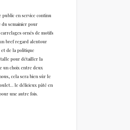
e public en service continu
re du semainier pour
: carrelages ornés de motifs
é un bref regard alentour
et de la politique
alle pour détailler la
se un choix entre deux
nous, cela sera bien sûr le
soulet… le délicieux pâté en
pour une autre fois.