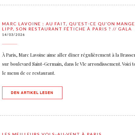
MARC LAVOINE : AU FAIT, QU’EST-CE QU’ON MANGE
LIPP, SON RESTAURANT FÉTICHE À PARIS ? // GALA
14/03/2026
À Paris, Marc Lavoine aime aller dîner régulièrement à la Brasseri
sur boulevard Saint-Germain, dans le VIe arrondissement. Voici tou
le menu de ce restaurant.
((ÖFFNET EIN NEUES FENSTER))
DEN ARTIKEL LESEN
LES MEILLEURS VOLS-AU-VENT À PARIS