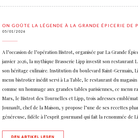
ON GOÛTE LA LÉGENDE À LA GRANDE ÉPICERIE DE 
05/01/2026
A l’occasion de l’opération Bistrot, organisée par La Grande Épice
janvier 2026, la mythique Brasserie Lipp investit son restaurant L
son héritage culinaire. Institution du boulevard Saint-Germain, L
menu bistrotier inédit servi à La Table, le restaurant du magasi
comme un hommage aux grandes tables parisiennes, ce menu ra
Mars, le Bistrot des Tournelles et Lipp, trois adresses emblémati
Jounault, chef de la Maison, y propose l’une de ses recettes phare
généreuse, fidèle à l’esprit gourmand qui fait la renommée de Li
((ÖFFNET EIN NEUES FENSTER))
DEN ARTIKEL LESEN