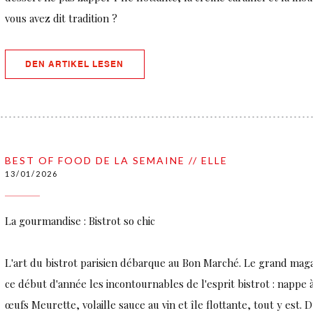
vous avez dit tradition ?
((ÖFFNET EIN NEUES FENSTER))
DEN ARTIKEL LESEN
BEST OF FOOD DE LA SEMAINE // ELLE
13/01/2026
La gourmandise : Bistrot so chic
L'art du bistrot parisien débarque au Bon Marché. Le grand magas
ce début d'année les incontournables de l'esprit bistrot : nappe 
œufs Meurette, volaille sauce au vin et île flottante, tout y est. 