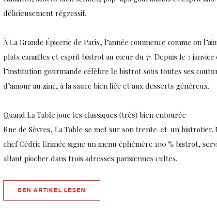
délicieusement régressif.
À La Grande Épicerie de Paris, l’année commence comme on l’aim
plats canailles et esprit bistrot au cœur du 7ᵉ. Depuis le 7 janvier 
l’institution gourmande célèbre le bistrot sous toutes ses coutu
d’amour au zinc, à la sauce bien liée et aux desserts généreux.
Quand La Table joue les classiques (très) bien entourée
Rue de Sèvres, La Table se met sur son trente-et-un bistrotier. 
chef Cédric Erimée signe un menu éphémère 100 % bistrot, servi j
allant piocher dans trois adresses parisiennes cultes.
((ÖFFNET EIN NEUES FENSTER))
DEN ARTIKEL LESEN