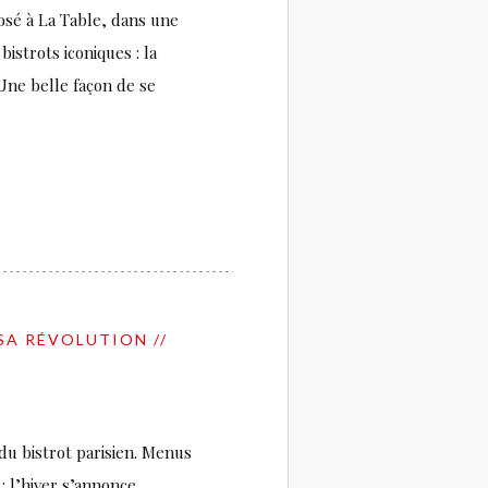
osé à La Table, dans une
bistrots iconiques : la
 Une belle façon de se
 SA RÉVOLUTION //
 du bistrot parisien. Menus
: l’hiver s’annonce