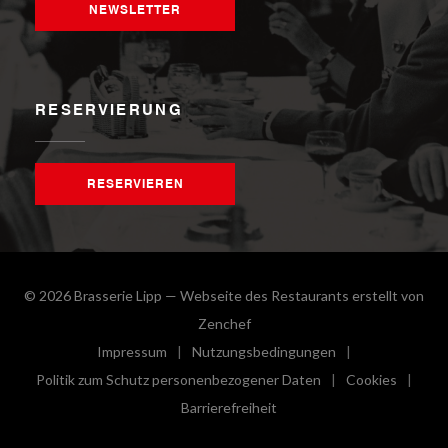
NEWSLETTER
RESERVIERUNG
RESERVIEREN
© 2026 Brasserie Lipp — Webseite des Restaurants erstellt von
((öffnet ein neues Fenster))
Zenchef
Impressum
Nutzungsbedingungen
((öffnet ein neues Fenster))
((öffnet ein neues Fenster))
Politik zum Schutz personenbezogener Daten
Cookies
((öffnet ein neues Fenster))
((öffnet e
Barrierefreiheit
((öffnet ein neues Fenster))