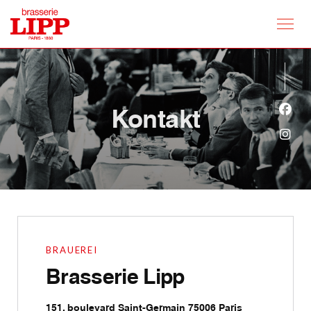
Kontakt
Face
Inst
BRAUEREI
Brasserie Lipp
((öffnet ein n
151, boulevard Saint-Germain 75006 Paris