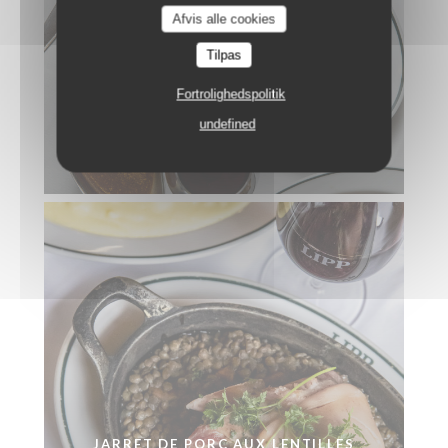
Afvis alle cookies
Tilpas
Fortrolighedspolitik
undefined
ANDOUILLETTE AAAAA
JARRET DE PORC AUX LENTILLES