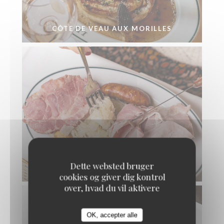
CÔTE DE VEAU AUX MORILLES
Dette websted bruger
CHOUCROUTE
cookies og giver dig kontrol
over, hvad du vil aktivere
OK, accepter alle