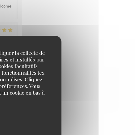
welcome
IX
:
5
/5
iquer la collecte de
res et installés par
eel
okies facultatifs
 fonctionnalités (ex
sonnalisés. Cliquez
 préférences. Vous
 u snel
 un cookie en bas à
IX
:
5
/5