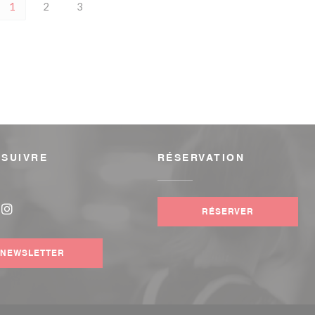
1
2
3
 SUIVRE
RÉSERVATION
RÉSERVER
book ((ouvre une nouvelle fenêtre))
Instagram ((ouvre une nouvelle fenêtre))
NEWSLETTER