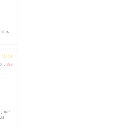
ille,
IX
:
3
/5
 jour-
ous