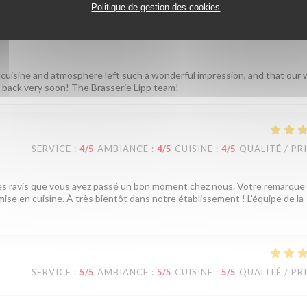
Politique de gestion des cookies
cuted at a high level. A good and reasonably priced wine list. We
 cuisine and atmosphere left such a wonderful impression, and that our 
back very soon! The Brasserie Lipp team!
SERVICE
:
4
/5
AMBIANCE
:
4
/5
CUISINE
:
4
/5
QUALITÉ / PR
mes ravis que vous ayez passé un bon moment chez nous. Votre remarque
ise en cuisine. À très bientôt dans notre établissement ! L'équipe de la
SERVICE
:
5
/5
AMBIANCE
:
5
/5
CUISINE
:
5
/5
QUALITÉ / PR