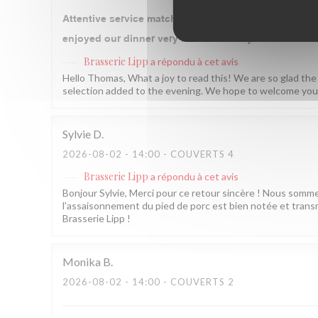
Attentive service matched by traditional cuisine exe
enjoyed our dinner very much! Thank you
Brasserie Lipp
a répondu à cet avis
Hello Thomas, What a joy to read this! We are so glad the
selection added to the evening. We hope to welcome you 
Sylvie
D
2026-08-02
- 14:00 - COUVERTS 4
Brasserie Lipp
a répondu à cet avis
Bonjour Sylvie, Merci pour ce retour sincère ! Nous som
l'assaisonnement du pied de porc est bien notée et transm
Brasserie Lipp !
Monika
B
2026-08-02
- 14:00 - COUVERTS 2