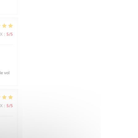
IX
:
5
/5
e vol
IX
:
5
/5