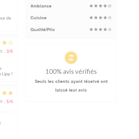
Ambiance
our de
Cuisine
Qualité/Prix
IX
:
3
/5
e
100% avis vérifiés
 Lipp !
Seuls les clients ayant réservé ont
laissé leur avis
IX
:
5
/5
e