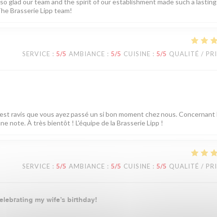
 so glad our team and the spirit of our establishment made such a lasting
he Brasserie Lipp team!
SERVICE
:
5
/5
AMBIANCE
:
5
/5
CUISINE
:
5
/5
QUALITÉ / PR
est ravis que vous ayez passé un si bon moment chez nous. Concernant l
 note. À très bientôt ! L'équipe de la Brasserie Lipp !
SERVICE
:
5
/5
AMBIANCE
:
5
/5
CUISINE
:
5
/5
QUALITÉ / PR
elebrating my wife’s birthday!