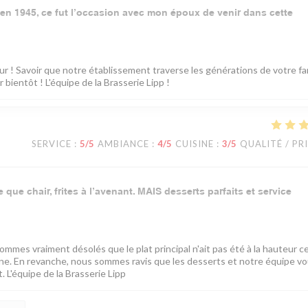
n en 1945, ce fut l’occasion avec mon époux de venir dans cette
 ! Savoir que notre établissement traverse les générations de votre fam
bientôt ! L'équipe de la Brasserie Lipp !
SERVICE
:
5
/5
AMBIANCE
:
4
/5
CUISINE
:
3
/5
QUALITÉ / PR
que chair, frites à l’avenant. MAIS desserts parfaits et service
mes vraiment désolés que le plat principal n'ait pas été à la hauteur ce
sine. En revanche, nous sommes ravis que les desserts et notre équipe v
 L'équipe de la Brasserie Lipp