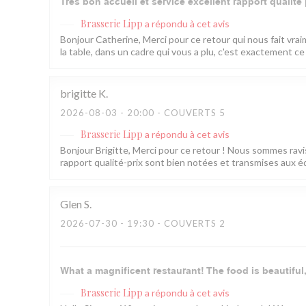
Très bon accueil et service excellent rapport qualité 
Brasserie Lipp
a répondu à cet avis
Bonjour Catherine, Merci pour ce retour qui nous fait vrai
la table, dans un cadre qui vous a plu, c'est exactement ce
brigitte
K
2026-08-03
- 20:00 - COUVERTS 5
Brasserie Lipp
a répondu à cet avis
Bonjour Brigitte, Merci pour ce retour ! Nous sommes ravis 
rapport qualité-prix sont bien notées et transmises aux éq
Glen
S
2026-07-30
- 19:30 - COUVERTS 2
What a magnificent restaurant! The food is beautiful,
Brasserie Lipp
a répondu à cet avis