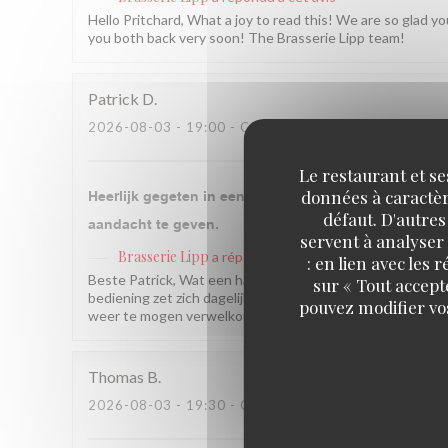
Hello Pritchard, What a joy to read this! We are so glad 
you both back very soon! The Brasserie Lipp team!
Patrick
D
2026-08-03
- 19:00 - COUVERTS 2
Le restaurant et se
données à caractère
Heerlijk gegeten in een mooie Franse ambiance Super
défaut. D'autres
aandacht te geven.
servent à analyser 
Brasserie Lipp
a répondu à cet avis
: en lien avec les
Beste Patrick, Wat een hartverwarmend bericht! Het doe
sur « Tout accept
bediening zet zich dagelijks in om elke gast oprecht aandac
pouvez modifier vo
weer te mogen verwelkomen! Brasserie Lipp
Thomas
B
2026-08-03
- 19:30 - COUVERTS 2