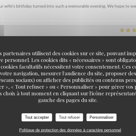
your wife's birthday turned into such a memorable evening. We hope to 
SERVICE
:
5
/5
AMBIANCE
:
5
/5
CUISINE
:
5
/5
QUALITÉ / PR
s partenaires utilisent des cookies sur ce site, pouvant impl
 personnel. Les cookies dits « nécessaires » sont obligatoi
 bediening die er echt een persoonlijk tintje aan geven door je v
 cookies facultatifs nécessitent votre consentement. Ces co
votre navigation, mesurer l'audience du site, proposer des
 réseaux sociaux) ou afficher des publicités ou contenus per
t ons enorm deugd te horen dat u zich zo welkom hebt gevoeld. Onze
er », « Tout refuser » ou « Personnaliser » pour gérer vos
ht te geven, en het is bijzonder fijn dat u dit zo hebt ervaren. We hopen
s choix à tout moment en cliquant sur l'icône représentant
gauche des pages du site.
Tout accepter
Tout refuser
Personnaliser
SERVICE
:
5
/5
AMBIANCE
:
5
/5
CUISINE
:
5
/5
QUALITÉ / PR
Politique de protection des données à caractère personnel