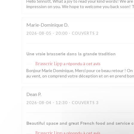
Hello Sinnott, What a joy to read your kind words! We are
impression on you. We hope to welcome you back soon! T
Marie-Dominique
D
2026-08-05
- 20:00 - COUVERTS 2
Une vraie brasserie dans la grande tradition
Brasserie Lipp
a répondu à cet avis
Bonjour Marie Dominique, Merci pour ce beau retour ! On 
au vent, on comprend votre déception et on en prend bonne
Dean
P
2026-08-04
- 12:30 - COUVERTS 3
Beautiful space and great French food and service c
Brasserie Lipp
a répondu à cet avis