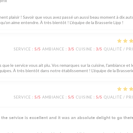
prix
ment plaisir ! Savoir que vous avez passé un aussi beau moment à dix aut
 qu'on aime entendre. À très bientôt ! L'équipe de la Brasserie Lipp !
SERVICE
:
5
/5
AMBIANCE
:
3
/5
CUISINE
:
3
/5
QUALITÉ / PR
que le service vous ait plu. Vos remarques sur la cuisine, l'ambiance et l
uipes. À très bientôt dans notre établissement ! L'équipe de la Brasserie
SERVICE
:
5
/5
AMBIANCE
:
5
/5
CUISINE
:
5
/5
QUALITÉ / PR
 the service is excellent and it was an absolute delight to go ther