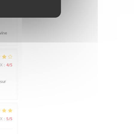
wine
IX
:
4
/5
 sur
IX
:
5
/5